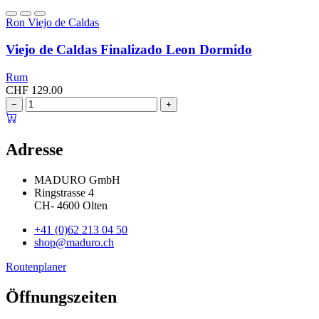
Ron Viejo de Caldas
Viejo de Caldas Finalizado Leon Dormido
Rum
CHF
129.00
−
+
Adresse
MADURO GmbH
Ringstrasse 4
CH
-
4600
Olten
+41 (0)62 213 04 50
shop@maduro.ch
Routenplaner
Öffnungszeiten