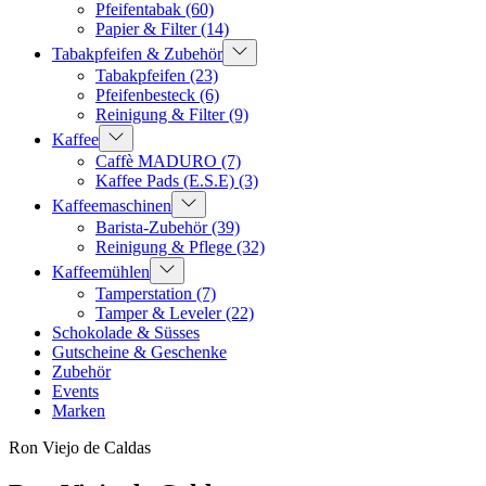
Pfeifentabak
(60)
Papier & Filter
(14)
Tabakpfeifen & Zubehör
Tabakpfeifen
(23)
Pfeifenbesteck
(6)
Reinigung & Filter
(9)
Kaffee
Caffè MADURO
(7)
Kaffee Pads (E.S.E)
(3)
Kaffeemaschinen
Barista-Zubehör
(39)
Reinigung & Pflege
(32)
Kaffeemühlen
Tamperstation
(7)
Tamper & Leveler
(22)
Schokolade & Süsses
Gutscheine & Geschenke
Zubehör
Events
Marken
Ron Viejo de Caldas