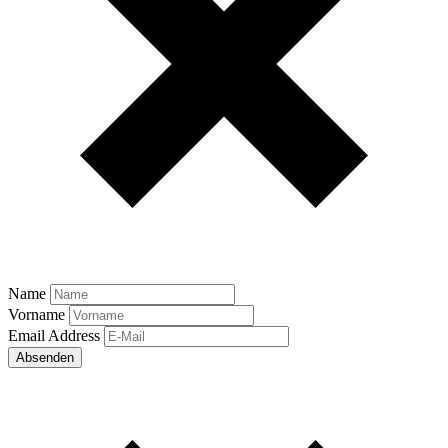
Name
Vorname
Email Address