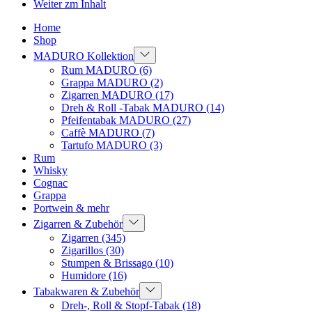
Weiter zm Inhalt
Home
Shop
MADURO Kollektion
Rum MADURO
(6)
Grappa MADURO
(2)
Zigarren MADURO
(17)
Dreh & Roll -Tabak MADURO
(14)
Pfeifentabak MADURO
(27)
Caffè MADURO
(7)
Tartufo MADURO
(3)
Rum
Whisky
Cognac
Grappa
Portwein & mehr
Zigarren & Zubehör
Zigarren
(345)
Zigarillos
(30)
Stumpen & Brissago
(10)
Humidore
(16)
Tabakwaren & Zubehör
Dreh-, Roll & Stopf-Tabak
(18)