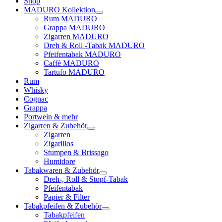
Shop
MADURO Kollektion
Rum MADURO
Grappa MADURO
Zigarren MADURO
Dreh & Roll -Tabak MADURO
Pfeifentabak MADURO
Caffè MADURO
Tartufo MADURO
Rum
Whisky
Cognac
Grappa
Portwein & mehr
Zigarren & Zubehör
Zigarren
Zigarillos
Stumpen & Brissago
Humidore
Tabakwaren & Zubehör
Dreh-, Roll & Stopf-Tabak
Pfeifentabak
Papier & Filter
Tabakpfeifen & Zubehör
Tabakpfeifen