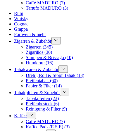
Caffè MADURO
(7)
Tartufo MADURO
(3)
Rum
Whisky
Cognac
Grappa
Portwein & mehr
Zigarren & Zubehör
Zigarren
(345)
Zigarillos
(30)
Stumpen & Brissago
(10)
Humidore
(16)
Tabakwaren & Zubehör
Dreh-, Roll & Stopf-Tabak
(18)
Pfeifentabak
(60)
Papier & Filter
(14)
Tabakpfeifen & Zubehör
Tabakpfeifen
(23)
Pfeifenbesteck
(6)
Reinigung & Filter
(9)
Kaffee
Caffè MADURO
(7)
Kaffee Pads (E.S.E)
(3)