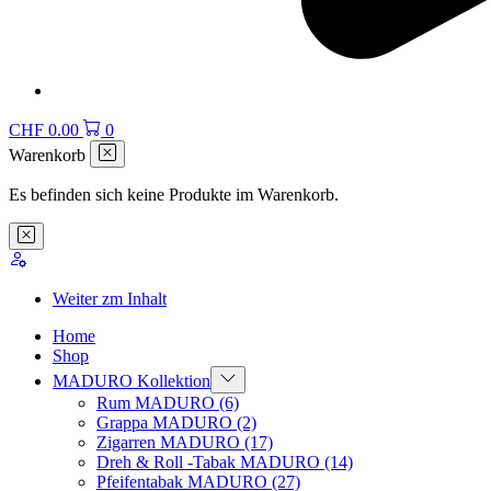
CHF
0.00
0
Warenkorb
Es befinden sich keine Produkte im Warenkorb.
Weiter zm Inhalt
Home
Shop
MADURO Kollektion
Rum MADURO
(6)
Grappa MADURO
(2)
Zigarren MADURO
(17)
Dreh & Roll -Tabak MADURO
(14)
Pfeifentabak MADURO
(27)