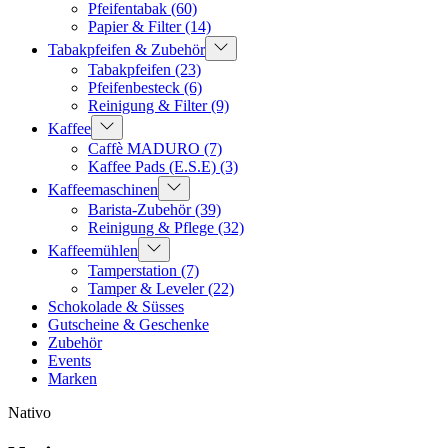
Pfeifentabak
(60)
Papier & Filter
(14)
Tabakpfeifen & Zubehör
Tabakpfeifen
(23)
Pfeifenbesteck
(6)
Reinigung & Filter
(9)
Kaffee
Caffè MADURO
(7)
Kaffee Pads (E.S.E)
(3)
Kaffeemaschinen
Barista-Zubehör
(39)
Reinigung & Pflege
(32)
Kaffeemühlen
Tamperstation
(7)
Tamper & Leveler
(22)
Schokolade & Süsses
Gutscheine & Geschenke
Zubehör
Events
Marken
Nativo