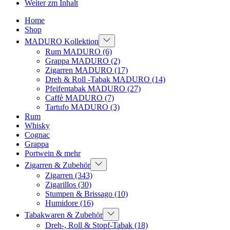
Weiter zm Inhalt
Home
Shop
MADURO Kollektion
Rum MADURO
(6)
Grappa MADURO
(2)
Zigarren MADURO
(17)
Dreh & Roll -Tabak MADURO
(14)
Pfeifentabak MADURO
(27)
Caffè MADURO
(7)
Tartufo MADURO
(3)
Rum
Whisky
Cognac
Grappa
Portwein & mehr
Zigarren & Zubehör
Zigarren
(343)
Zigarillos
(30)
Stumpen & Brissago
(10)
Humidore
(16)
Tabakwaren & Zubehör
Dreh-, Roll & Stopf-Tabak
(18)