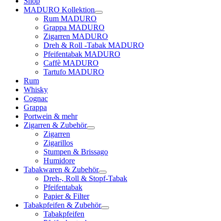
Shop
MADURO Kollektion
Rum MADURO
Grappa MADURO
Zigarren MADURO
Dreh & Roll -Tabak MADURO
Pfeifentabak MADURO
Caffè MADURO
Tartufo MADURO
Rum
Whisky
Cognac
Grappa
Portwein & mehr
Zigarren & Zubehör
Zigarren
Zigarillos
Stumpen & Brissago
Humidore
Tabakwaren & Zubehör
Dreh-, Roll & Stopf-Tabak
Pfeifentabak
Papier & Filter
Tabakpfeifen & Zubehör
Tabakpfeifen