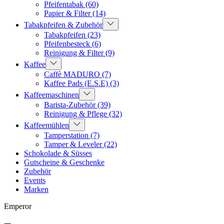
Pfeifentabak
(60)
Papier & Filter
(14)
Tabakpfeifen & Zubehör
Tabakpfeifen
(23)
Pfeifenbesteck
(6)
Reinigung & Filter
(9)
Kaffee
Caffè MADURO
(7)
Kaffee Pads (E.S.E)
(3)
Kaffeemaschinen
Barista-Zubehör
(39)
Reinigung & Pflege
(32)
Kaffeemühlen
Tamperstation
(7)
Tamper & Leveler
(22)
Schokolade & Süsses
Gutscheine & Geschenke
Zubehör
Events
Marken
Emperor