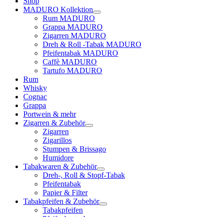
Shop
MADURO Kollektion
Rum MADURO
Grappa MADURO
Zigarren MADURO
Dreh & Roll -Tabak MADURO
Pfeifentabak MADURO
Caffè MADURO
Tartufo MADURO
Rum
Whisky
Cognac
Grappa
Portwein & mehr
Zigarren & Zubehör
Zigarren
Zigarillos
Stumpen & Brissago
Humidore
Tabakwaren & Zubehör
Dreh-, Roll & Stopf-Tabak
Pfeifentabak
Papier & Filter
Tabakpfeifen & Zubehör
Tabakpfeifen