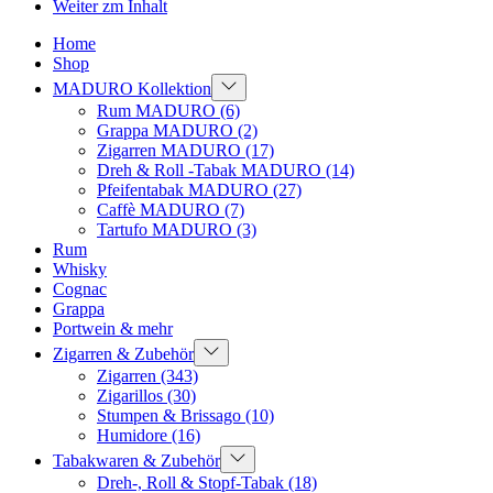
Weiter zm Inhalt
Home
Shop
MADURO Kollektion
Rum MADURO
(6)
Grappa MADURO
(2)
Zigarren MADURO
(17)
Dreh & Roll -Tabak MADURO
(14)
Pfeifentabak MADURO
(27)
Caffè MADURO
(7)
Tartufo MADURO
(3)
Rum
Whisky
Cognac
Grappa
Portwein & mehr
Zigarren & Zubehör
Zigarren
(343)
Zigarillos
(30)
Stumpen & Brissago
(10)
Humidore
(16)
Tabakwaren & Zubehör
Dreh-, Roll & Stopf-Tabak
(18)