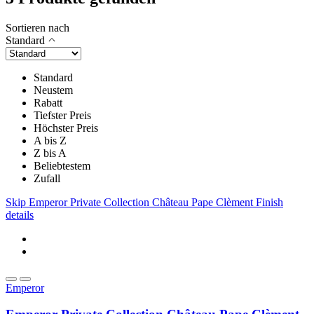
Sortieren nach
Standard
Standard
Neustem
Rabatt
Tiefster Preis
Höchster Preis
A bis Z
Z bis A
Beliebtestem
Zufall
Skip Emperor Private Collection Château Pape Clèment Finish
details
Emperor