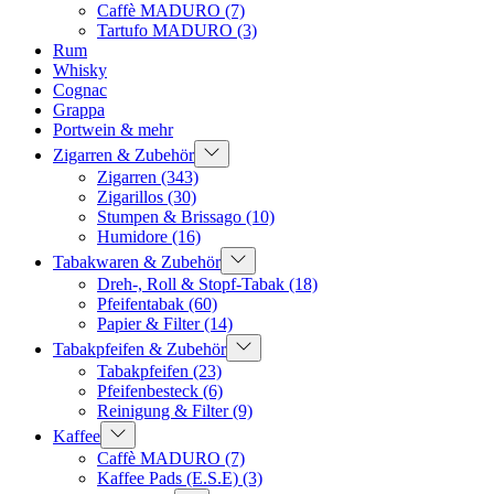
Caffè MADURO
(7)
Tartufo MADURO
(3)
Rum
Whisky
Cognac
Grappa
Portwein & mehr
Zigarren & Zubehör
Zigarren
(343)
Zigarillos
(30)
Stumpen & Brissago
(10)
Humidore
(16)
Tabakwaren & Zubehör
Dreh-, Roll & Stopf-Tabak
(18)
Pfeifentabak
(60)
Papier & Filter
(14)
Tabakpfeifen & Zubehör
Tabakpfeifen
(23)
Pfeifenbesteck
(6)
Reinigung & Filter
(9)
Kaffee
Caffè MADURO
(7)
Kaffee Pads (E.S.E)
(3)