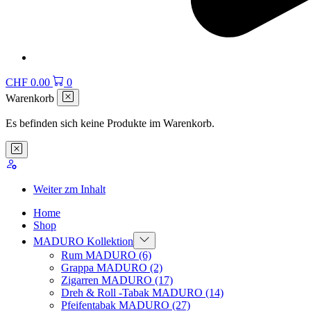
CHF
0.00
0
Warenkorb
Es befinden sich keine Produkte im Warenkorb.
Weiter zm Inhalt
Home
Shop
MADURO Kollektion
Rum MADURO
(6)
Grappa MADURO
(2)
Zigarren MADURO
(17)
Dreh & Roll -Tabak MADURO
(14)
Pfeifentabak MADURO
(27)