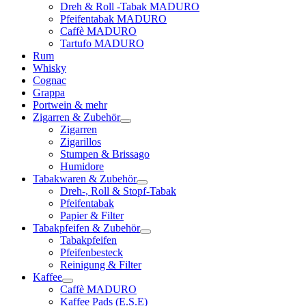
Dreh & Roll -Tabak MADURO
Pfeifentabak MADURO
Caffè MADURO
Tartufo MADURO
Rum
Whisky
Cognac
Grappa
Portwein & mehr
Zigarren & Zubehör
Zigarren
Zigarillos
Stumpen & Brissago
Humidore
Tabakwaren & Zubehör
Dreh-, Roll & Stopf-Tabak
Pfeifentabak
Papier & Filter
Tabakpfeifen & Zubehör
Tabakpfeifen
Pfeifenbesteck
Reinigung & Filter
Kaffee
Caffè MADURO
Kaffee Pads (E.S.E)