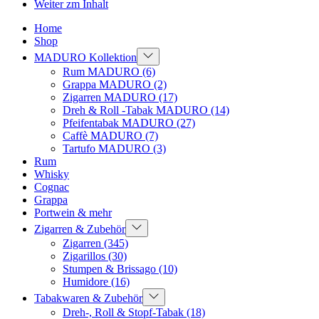
Weiter zm Inhalt
Home
Shop
MADURO Kollektion
Rum MADURO
(6)
Grappa MADURO
(2)
Zigarren MADURO
(17)
Dreh & Roll -Tabak MADURO
(14)
Pfeifentabak MADURO
(27)
Caffè MADURO
(7)
Tartufo MADURO
(3)
Rum
Whisky
Cognac
Grappa
Portwein & mehr
Zigarren & Zubehör
Zigarren
(345)
Zigarillos
(30)
Stumpen & Brissago
(10)
Humidore
(16)
Tabakwaren & Zubehör
Dreh-, Roll & Stopf-Tabak
(18)