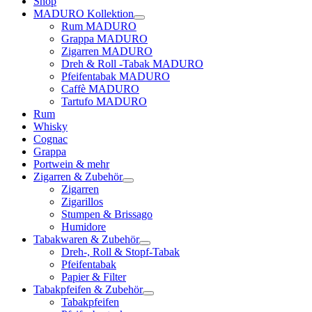
Shop
MADURO Kollektion
Rum MADURO
Grappa MADURO
Zigarren MADURO
Dreh & Roll -Tabak MADURO
Pfeifentabak MADURO
Caffè MADURO
Tartufo MADURO
Rum
Whisky
Cognac
Grappa
Portwein & mehr
Zigarren & Zubehör
Zigarren
Zigarillos
Stumpen & Brissago
Humidore
Tabakwaren & Zubehör
Dreh-, Roll & Stopf-Tabak
Pfeifentabak
Papier & Filter
Tabakpfeifen & Zubehör
Tabakpfeifen