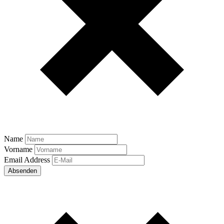
Name
Vorname
Email Address