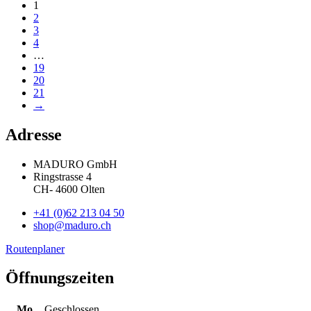
1
2
3
4
…
19
20
21
→
Adresse
MADURO GmbH
Ringstrasse 4
CH
-
4600
Olten
+41 (0)62 213 04 50
shop@maduro.ch
Routenplaner
Öffnungszeiten
Mo
Geschlossen