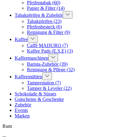
Pfeifentabak
(60)
Papier & Filter
(14)
Tabakpfeifen & Zubehör
Tabakpfeifen
(23)
Pfeifenbesteck
(6)
Reinigung & Filter
(9)
Kaffee
Caffè MADURO
(7)
Kaffee Pads (E.S.E)
(3)
Kaffeemaschinen
Barista-Zubehör
(39)
Reinigung & Pflege
(32)
Kaffeemühlen
Tamperstation
(7)
Tamper & Leveler
(22)
Schokolade & Süsses
Gutscheine & Geschenke
Zubehör
Events
Marken
Rum