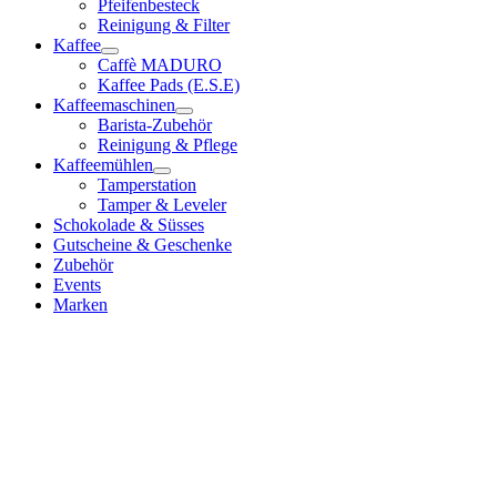
Pfeifenbesteck
Reinigung & Filter
Kaffee
Caffè MADURO
Kaffee Pads (E.S.E)
Kaffeemaschinen
Barista-Zubehör
Reinigung & Pflege
Kaffeemühlen
Tamperstation
Tamper & Leveler
Schokolade & Süsses
Gutscheine & Geschenke
Zubehör
Events
Marken