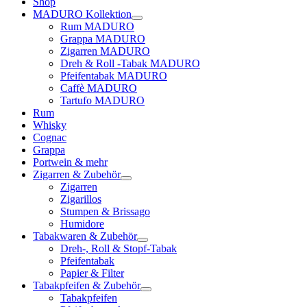
Shop
MADURO Kollektion
Rum MADURO
Grappa MADURO
Zigarren MADURO
Dreh & Roll -Tabak MADURO
Pfeifentabak MADURO
Caffè MADURO
Tartufo MADURO
Rum
Whisky
Cognac
Grappa
Portwein & mehr
Zigarren & Zubehör
Zigarren
Zigarillos
Stumpen & Brissago
Humidore
Tabakwaren & Zubehör
Dreh-, Roll & Stopf-Tabak
Pfeifentabak
Papier & Filter
Tabakpfeifen & Zubehör
Tabakpfeifen