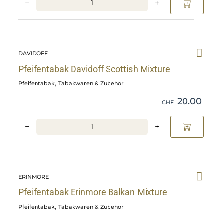
−
+
Skip
Pfeifentabak
DAVIDOFF
Davidoff
Scottish
Pfeifentabak Davidoff Scottish Mixture
Mixture
,
Pfeifentabak
Tabakwaren & Zubehör
details
20.00
CHF
−
+
Skip
Pfeifentabak
ERINMORE
Erinmore
Balkan
Pfeifentabak Erinmore Balkan Mixture
Mixture
,
Pfeifentabak
Tabakwaren & Zubehör
details