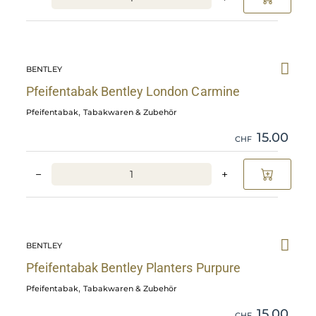
Skip
Pfeifentabak
BENTLEY
Bentley
London
Pfeifentabak Bentley London Carmine
Carmine
,
Pfeifentabak
Tabakwaren & Zubehör
details
15.00
CHF
−
+
Skip
Pfeifentabak
BENTLEY
Bentley
Planters
Pfeifentabak Bentley Planters Purpure
Purpure
,
Pfeifentabak
Tabakwaren & Zubehör
details
15.00
CHF