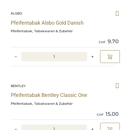
Skip
Pfeifentabak
ALSBO
Alsbo
Gold
Pfeifentabak Alsbo Gold Danish
Danish
,
Pfeifentabak
Tabakwaren & Zubehör
details
9.70
CHF
−
+
Skip
Pfeifentabak
BENTLEY
Bentley
Classic
Pfeifentabak Bentley Classic One
One
,
Pfeifentabak
Tabakwaren & Zubehör
details
15.00
CHF
−
+