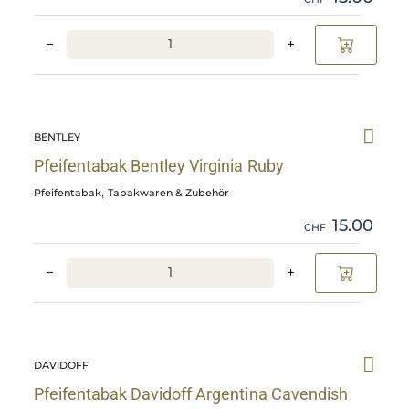
−
+
Skip
Pfeifentabak
BENTLEY
Bentley
Virginia
Pfeifentabak Bentley Virginia Ruby
Ruby
,
Pfeifentabak
Tabakwaren & Zubehör
details
15.00
CHF
−
+
Skip
Pfeifentabak
DAVIDOFF
Davidoff
Argentina
Pfeifentabak Davidoff Argentina Cavendish