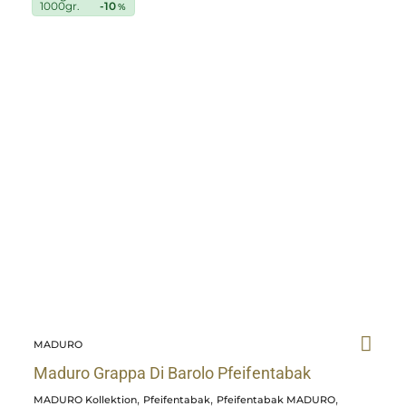
Maduro
1000gr.
-10
%
Grappa
Di
Barolo
Pfeifentabak
details
MADURO
Maduro Grappa Di Barolo Pfeifentabak
,
,
,
MADURO Kollektion
Pfeifentabak
Pfeifentabak MADURO