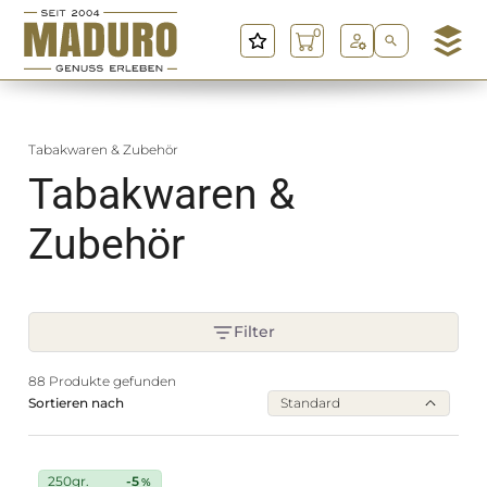
0
M
a
d
u
Tabakwaren & Zubehör
r
o
Tabakwaren &
G
m
Zubehör
b
H
Produktfilter
Filter
88 Produkte gefunden
Sortieren nach
Standard
Skip
250gr.
-5
%