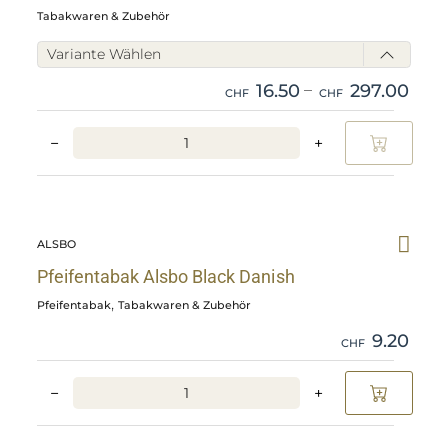
Tabakwaren & Zubehör
Variante Wählen
16.50
–
297.00
CHF
CHF
−
+
Skip
Pfeifentabak
ALSBO
Alsbo
Black
Pfeifentabak Alsbo Black Danish
Danish
,
Pfeifentabak
Tabakwaren & Zubehör
details
9.20
CHF
−
+