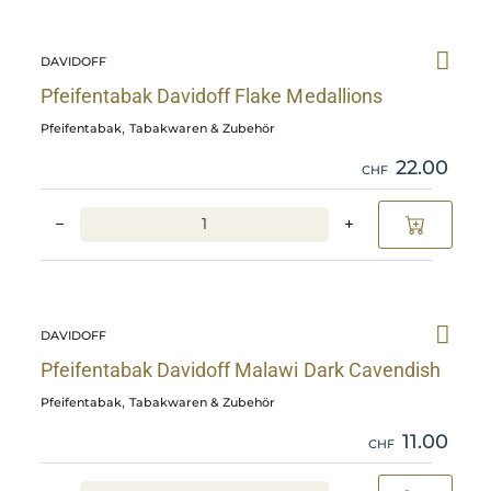
Skip
Pfeifentabak
DAVIDOFF
Davidoff
Flake
Pfeifentabak Davidoff Flake Medallions
Medallions
,
Pfeifentabak
Tabakwaren & Zubehör
details
22.00
CHF
−
+
Skip
Pfeifentabak
DAVIDOFF
Davidoff
Malawi
Pfeifentabak Davidoff Malawi Dark Cavendish
Dark
,
Pfeifentabak
Tabakwaren & Zubehör
Cavendish
11.00
details
CHF