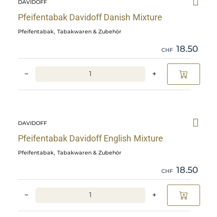
DAVIDOFF
Davidoff
Danish
Pfeifentabak Davidoff Danish Mixture
Mixture
,
Pfeifentabak
Tabakwaren & Zubehör
details
18.50
CHF
−
+
Skip
Pfeifentabak
DAVIDOFF
Davidoff
English
Pfeifentabak Davidoff English Mixture
Mixture
,
Pfeifentabak
Tabakwaren & Zubehör
details
18.50
CHF
−
+