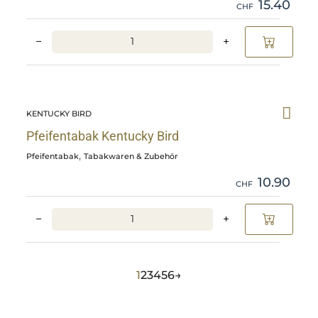
15.40
CHF
−
+
Skip
Pfeifentabak
KENTUCKY BIRD
Kentucky
Bird
Pfeifentabak Kentucky Bird
details
,
Pfeifentabak
Tabakwaren & Zubehör
10.90
CHF
−
+
1
2
3
4
5
6
→