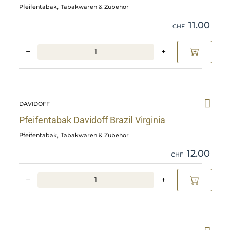
Cavendish
,
Pfeifentabak
Tabakwaren & Zubehör
details
11.00
CHF
−
+
Skip
Pfeifentabak
DAVIDOFF
Davidoff
Brazil
Pfeifentabak Davidoff Brazil Virginia
Virginia
,
Pfeifentabak
Tabakwaren & Zubehör
details
12.00
CHF
−
+
Skip
Pfeifentabak