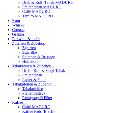
Dreh & Roll -Tabak MADURO
Pfeifentabak MADURO
Caffè MADURO
Tartufo MADURO
Rum
Whisky
Cognac
Grappa
Portwein & mehr
Zigarren & Zubehör
Zigarren
Zigarillos
Stumpen & Brissago
Humidore
Tabakwaren & Zubehör
Dreh-, Roll & Stopf-Tabak
Pfeifentabak
Papier & Filter
Tabakpfeifen & Zubehör
Tabakpfeifen
Pfeifenbesteck
Reinigung & Filter
Kaffee
Caffè MADURO
Kaffee Pads (E.S.E)