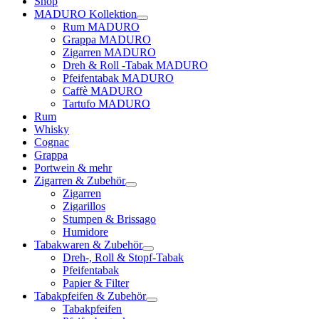
Shop
MADURO Kollektion
Rum MADURO
Grappa MADURO
Zigarren MADURO
Dreh & Roll -Tabak MADURO
Pfeifentabak MADURO
Caffè MADURO
Tartufo MADURO
Rum
Whisky
Cognac
Grappa
Portwein & mehr
Zigarren & Zubehör
Zigarren
Zigarillos
Stumpen & Brissago
Humidore
Tabakwaren & Zubehör
Dreh-, Roll & Stopf-Tabak
Pfeifentabak
Papier & Filter
Tabakpfeifen & Zubehör
Tabakpfeifen