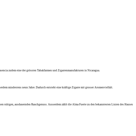
asencia zudem eine der grössten Tabakfarmen und Zigarrenmanufakturen in Nicaragua.
serdem mindestens neun Jahre. Dadurch entsteht eine kräftige Zigarre mit grosser Aromenvielfalt.
 einen ruhigen, ausdauernden Rauchgenuss. Ausserdem zählt die Alma Fuerte zu den bekanntesten Linien des Hauses