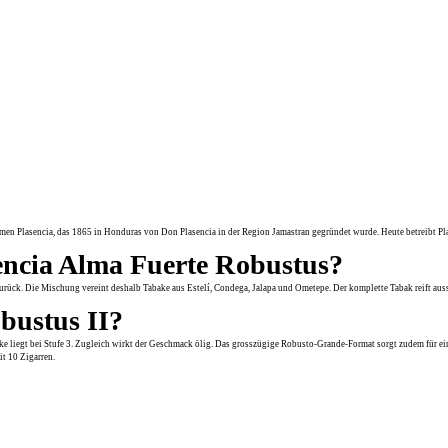
en Plasencia, das 1865 in Honduras von Don Plasencia in der Region Jamastran gegründet wurde. Heute betreibt Pl
sencia Alma Fuerte Robustus?
 zurück. Die Mischung vereint deshalb Tabake aus Estelí, Condega, Jalapa und Ometepe. Der komplette Tabak reift aus
obustus II?
tärke liegt bei Stufe 3. Zugleich wirkt der Geschmack ölig. Das grosszügige Robusto-Grande-Format sorgt zudem für
it 10 Zigarren.