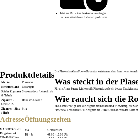
Jetzt ein B2B-Kundenkonto beantragen
und von attraktiven Rabatten profitieren
Produktdetails
Die Plasencia Alma Fuerte Robustus entstammt dem Familienunternehm
Was steckt in der Pla
Marke
Plasencia
Herkunftsland
Nicaragua
Für die Alma-Fuerte-Linie greift Plasencia auf sein bestes Tabaklager
Stärke Zigarren
3- aromatisch / feinwürzig
Wie raucht sich die R
& Tabak
Zigarren -
Robusto-Grande
Grösse +/-
Im Charakter zeigt sich die Zigarre aromatisch und feinwürzig, die S
Zigarren - Süss
ölig
Plasencia. Erhältlich ist die Zigarre als Einzelstück oder in der Kiste m
/ Herb
Adresse
Öffnungszeiten
Beim
Laden der
Karte
MADURO GmbH
werden
Mo
Geschlossen
Daten an
Ringstrasse 4
Di – Fr
09.00 - 12.00 Uhr
Google
CH
-
4600
Olten