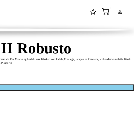
0
 II Robusto
er zurück. Die Mischung besteht aus Tabaken von Estelí, Condega, Jalapa und Ometepe, wobei der komplette Tabak
 Plasencia.