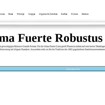
tion
Rum
Whisky
Grappa
Zigarren & Zubehör
Kaffee
Events
Marken
lma Fuerte Robustus
 im grosszügigen Robusto-Grande-Format. Für die Alma-Fuerte-Linie greift Plasencia zudem auf sein bestes Tabaklag
h-feinwürzig mit öligem Charakter. Ausserdem steht sie für die Tradition des 1865 gegründeten Familienunternehmens
Email when stock available
Subscribe Now