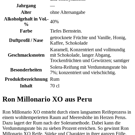
Jahrgang
—
Alter
ohne Altersangabe
Alkoholgehalt in Vol.-
40%
%
Farbe
Tiefes Bernstein.
getrocknete Früchte und Vanille, Honig,
Duftprofil / Nase
Kaffee, Schokolade
Karamell, Konzentriert und vollmundig
Geschmacksnoten
mit Schokolade, langer Abgang,
Trockenfrüchten und Gewürzen; samtiger
Solera-Reifung mit Verdunstungsrate bis
Besonderheiten
7%; konzentriert und vielschichtig.
Produktbezeichnung
Rum
Inhalt
70 cl
Ron Millonario XO aus Peru
Ron Millonario XO entsteht durch einen langsamen Reifeprozess in
einem wohltemperierten Raum auf Meereshöhe im Herzen Perus.
Dazu lagert der Rum nach der Soleramethode. Dabei kann die
Verdunstungsrate bis zu sieben Prozent erreichen. So gewinnt Ron
Millonario XO Reife, Stärke und Charakter in ihrer ganzen Fülle.