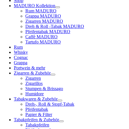
Shop
MADURO Kollektion
Rum MADURO
Grappa MADURO
Zigarren MADURO
Dreh & Roll -Tabak MADURO
Pfeifentabak MADURO
Caffè MADURO
Tartufo MADURO
Rum
Whisky
Cognac
Grappa
Portwein & mehr
Zigarren & Zubehör
Zigarren
Zigarillos
Stumpen & Brissago
Humidore
Tabakwaren & Zubehör
Dreh-, Roll & Stopf-Tabak
Pfeifentabak
Papier & Filter
Tabakpfeifen & Zubehör
Tabakpfeifen