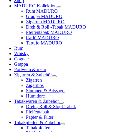
Shop
MADURO Kollektion
Rum MADURO
Grappa MADURO
Zigarren MADURO
Dreh & Roll -Tabak MADURO
Pfeifentabak MADURO
Caffè MADURO
Tartufo MADURO
Rum
Whisky
Cognac
Grappa
Portwein & mehr
Zigarren & Zubehör
Zigarren
Zigarillos
Stumpen & Brissago
Humidore
Tabakwaren & Zubehör
Dreh-, Roll & Stopf-Tabak
Pfeifentabak
Papier & Filter
Tabakpfeifen & Zubehör
Tabakpfeifen