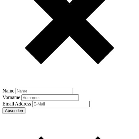
Name
Vorname
Email Address