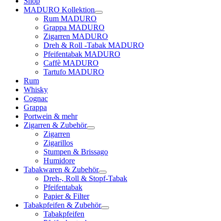
Shop
MADURO Kollektion
Rum MADURO
Grappa MADURO
Zigarren MADURO
Dreh & Roll -Tabak MADURO
Pfeifentabak MADURO
Caffè MADURO
Tartufo MADURO
Rum
Whisky
Cognac
Grappa
Portwein & mehr
Zigarren & Zubehör
Zigarren
Zigarillos
Stumpen & Brissago
Humidore
Tabakwaren & Zubehör
Dreh-, Roll & Stopf-Tabak
Pfeifentabak
Papier & Filter
Tabakpfeifen & Zubehör
Tabakpfeifen