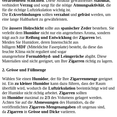
verarbeiteten Schichten
. Diese Struktur gewährleistet
Stabilität
,
verhindert
Verzug
und sorgt für die nötige
Atmungsaktivität
, die
für die richtige Luftzirkulation wichtig ist.
Die
Eckverbindungen
sollten
verzahnt
und
gefräst
werden, um
eine lange Haltbarkeit zu gewährleisten.
Die
äussere Holzschicht
sollte aus
spanischer Zeder
bestehen. Sie
verleiht dem
Humidor
nicht nur ein angenehmes Aroma, sondern
trägt auch zur
Reifung und Entwicklung
der
Zigarren
bei.
Meiden Sie Humidore, deren Innenschicht aus
billigem
MDF
(Mitteldichte Faserplatte) besteht, da diese das
feuchte Klima nicht reguliert und sogar
unangenehme
Formaldehyd- und Leimgerüche
abgibt. Diese
Materialien sind nicht geeignet, um Ihre
Zigarren
richtig zu lagern.
2. Grösse und Füllmenge
Wählen Sie einen
Humidor
, der für Ihre
Zigarrenmenge
geeignet
ist. Ein
zu kleiner Humidor
kann dazu führen, dass der Raum
überfüllt wird, wodurch die
Luftzirkulation
beeinträchtigt wird und
der Humidor nicht richtig arbeitet.
Zigarren
sollten
im
Humidor
maximal zu
2/3
des Volumens gelagert werden.
Achten Sie auf die
Abmessungen
des Humidors, da die
veröffentlichten
Zigarren-Mengenangaben
oft ungenau sind,
da
Zigarren
in
Grösse und Dicke
variieren.