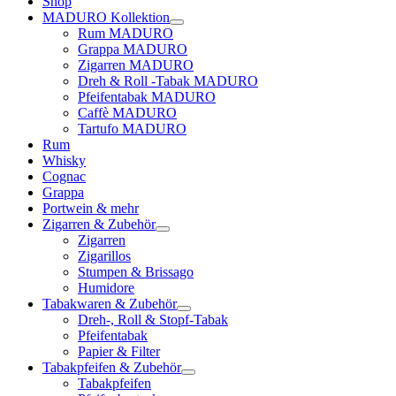
Shop
MADURO Kollektion
Rum MADURO
Grappa MADURO
Zigarren MADURO
Dreh & Roll -Tabak MADURO
Pfeifentabak MADURO
Caffè MADURO
Tartufo MADURO
Rum
Whisky
Cognac
Grappa
Portwein & mehr
Zigarren & Zubehör
Zigarren
Zigarillos
Stumpen & Brissago
Humidore
Tabakwaren & Zubehör
Dreh-, Roll & Stopf-Tabak
Pfeifentabak
Papier & Filter
Tabakpfeifen & Zubehör
Tabakpfeifen