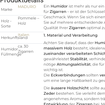
Produktdetails
Ein
Humidor
ist mehr als nur e
MADURO
Marke
für
Zigarren
– er ist der Schlüss
Geschmack. Wenn Sie sich eine
Pommele –
Holz -
Sie auf mehrere entscheidende 
Holz
Sorte
Qualität Ihrer
Zigarren
optimal z
Italien
1. Material und Verarbeitung
Herkunftsland
Achten Sie darauf, dass der
Humi
ca. 30
massivem Holz
besteht, idealerw
Humidor
Zigarren
zueinander verarbeiteten Schic
Füllmenge
gewährleistet
Stabilität
, verhind
nötige
Atmungsaktivität
, die fü
wichtig ist.
Die
Eckverbindungen
sollten
ve
um eine lange Haltbarkeit zu gew
Die
äussere Holzschicht
sollte a
Zeder
bestehen. Sie verleiht de
angenehmes Aroma, sondern trä
Entwicklung
der
Zigarren
bei. M