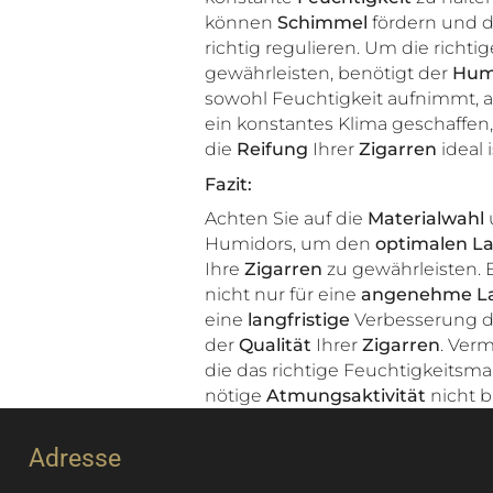
können
Schimmel
fördern und d
richtig regulieren. Um die richti
gewährleisten, benötigt der
Hum
sowohl Feuchtigkeit aufnimmt, a
ein konstantes Klima geschaffen,
die
Reifung
Ihrer
Zigarren
ideal i
Fazit:
Achten Sie auf die
Materialwahl
Humidors, um den
optimalen La
Ihre
Zigarren
zu gewährleisten. 
nicht nur für eine
angenehme L
eine
langfristige
Verbesserung 
der
Qualität
Ihrer
Zigarren
. Ver
die das richtige Feuchtigkeits
nötige
Atmungsaktivität
nicht b
Adresse