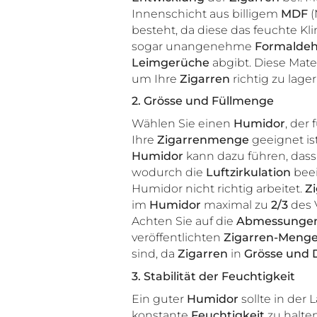
Innenschicht aus billigem
MDF
(
besteht, da diese das feuchte Kl
sogar unangenehme
Formaldeh
Leimgerüche
abgibt. Diese Mater
um Ihre
Zigarren
richtig zu lager
2. Grösse und Füllmenge
Wählen Sie einen
Humidor
, der 
Ihre
Zigarrenmenge
geeignet is
Humidor
kann dazu führen, dass
wodurch die
Luftzirkulation
beei
Humidor nicht richtig arbeitet.
Z
im
Humidor
maximal zu
2/3
des 
Achten Sie auf die
Abmessunge
veröffentlichten
Zigarren-Meng
sind, da
Zigarren
in
Grösse und 
3. Stabilität der Feuchtigkeit
Ein guter
Humidor
sollte in der 
konstante
Feuchtigkeit
zu halten