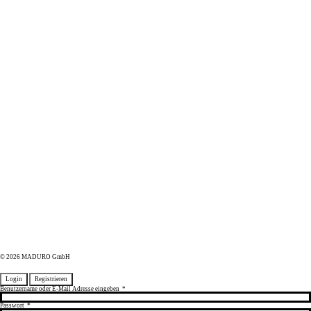
© 2026 MADURO GmbH
Login
Registrieren
Benutzername oder E-Mail Adresse eingeben
*
Passwort
*