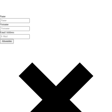
Name
Vorname
Email Address