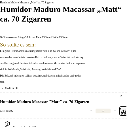
Humidor Maduro Macassar „Matt“ ca. 70 Zigarren
Humidor Maduro Macassar „Matt“
ca. 70 Zigarren
Größe aussen – Länge 36.5 cm / Tiefe 23.5 cm / Höhe 13.5 cm
So sollte es sein:
Ein guter Humidor muss atmungsaktiv sein und hat im Kern drei quer
zueinander verarbeitete massive Holzschichten, die die Stabilität und Verzug
des Holzes gewährleisten. Alle drei sind mehrere Millimeter dick und ergänzen
sich in Weichheit, Stabilität, Atmungsaktivität und Duft.
Die Eckverbindungen sollten verzahnt, gefräst und miteinander verbunden
sein.
Made in EU
Humidor Maduro Macassar "Matt" ca. 70 Zigarren
CHF
495.00
−
+