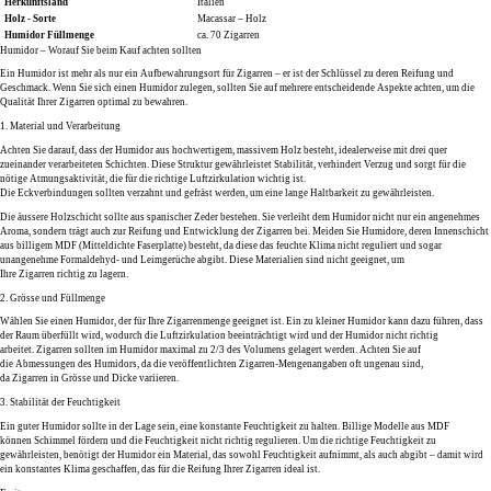
Herkunftsland
Italien
Holz - Sorte
Macassar – Holz
Humidor Füllmenge
ca. 70 Zigarren
Humidor – Worauf Sie beim Kauf achten sollten
Ein
Humidor
ist mehr als nur ein Aufbewahrungsort für
Zigarren
– er ist der Schlüssel zu deren Reifung und
Geschmack. Wenn Sie sich einen
Humidor
zulegen, sollten Sie auf mehrere entscheidende Aspekte achten, um die
Qualität Ihrer
Zigarren
optimal zu bewahren.
1. Material und Verarbeitung
Achten Sie darauf, dass der
Humidor
aus
hochwertigem, massivem Holz
besteht, idealerweise mit drei
quer
zueinander verarbeiteten Schichten
. Diese Struktur gewährleistet
Stabilität
, verhindert
Verzug
und sorgt für die
nötige
Atmungsaktivität
, die für die richtige Luftzirkulation wichtig ist.
Die
Eckverbindungen
sollten
verzahnt
und
gefräst
werden, um eine lange Haltbarkeit zu gewährleisten.
Die
äussere Holzschicht
sollte aus
spanischer Zeder
bestehen. Sie verleiht dem
Humidor
nicht nur ein angenehmes
Aroma, sondern trägt auch zur
Reifung und Entwicklung
der
Zigarren
bei. Meiden Sie Humidore, deren Innenschicht
aus billigem
MDF
(Mitteldichte Faserplatte) besteht, da diese das feuchte Klima nicht reguliert und sogar
unangenehme
Formaldehyd- und Leimgerüche
abgibt. Diese Materialien sind nicht geeignet, um
Ihre
Zigarren
richtig zu lagern.
2. Grösse und Füllmenge
Wählen Sie einen
Humidor
, der für Ihre
Zigarrenmenge
geeignet ist. Ein
zu kleiner Humidor
kann dazu führen, dass
der Raum überfüllt wird, wodurch die
Luftzirkulation
beeinträchtigt wird und der Humidor nicht richtig
arbeitet.
Zigarren
sollten im
Humidor
maximal zu
2/3
des Volumens gelagert werden. Achten Sie auf
die
Abmessungen
des Humidors, da die veröffentlichten
Zigarren-Mengenangaben
oft ungenau sind,
da
Zigarren
in
Grösse und Dicke
variieren.
3. Stabilität der Feuchtigkeit
Ein guter
Humidor
sollte in der Lage sein, eine konstante
Feuchtigkeit
zu halten. Billige Modelle aus MDF
können
Schimmel
fördern und die Feuchtigkeit nicht richtig regulieren. Um die richtige Feuchtigkeit zu
gewährleisten, benötigt der
Humidor
ein Material, das sowohl Feuchtigkeit aufnimmt, als auch abgibt – damit wird
ein konstantes Klima geschaffen, das für die
Reifung
Ihrer
Zigarren
ideal ist.