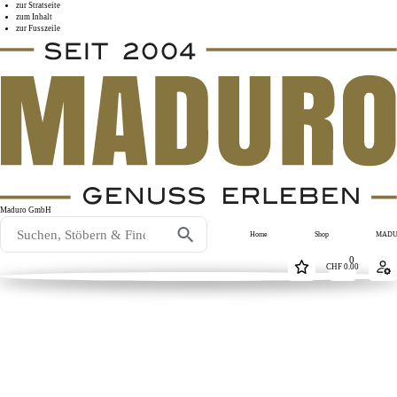
zur Stratseite
zum Inhalt
zur Fusszeile
Maduro GmbH
Home
Shop
MADUR
0
CHF
0.00