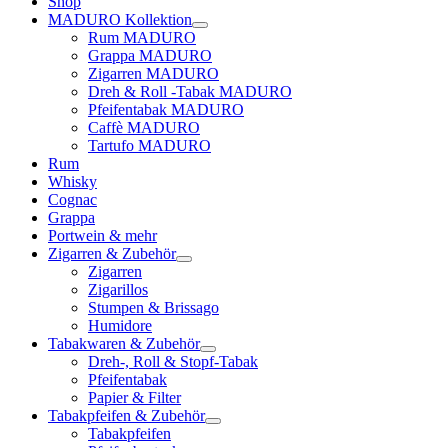
Shop
MADURO Kollektion
Rum MADURO
Grappa MADURO
Zigarren MADURO
Dreh & Roll -Tabak MADURO
Pfeifentabak MADURO
Caffè MADURO
Tartufo MADURO
Rum
Whisky
Cognac
Grappa
Portwein & mehr
Zigarren & Zubehör
Zigarren
Zigarillos
Stumpen & Brissago
Humidore
Tabakwaren & Zubehör
Dreh-, Roll & Stopf-Tabak
Pfeifentabak
Papier & Filter
Tabakpfeifen & Zubehör
Tabakpfeifen