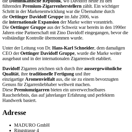
die
Dominikanische Republik
, wo Davidoff heute zu den
führenden
Premium-Zigarrenherstellern
zählt. Ein wichtiger
Schritt in der Markenentwicklung war die Übernahme durch
die
Oettinger Davidoff Gruppe
im Jahr 2006, was
die
internationale Expansion
der Marke weiter vorantrieb.
Die
Oettinger Gruppe
aus der Schweiz war bereits in den 1990er
Jahren eine Partnerschaft mit Zino Davidoff eingegangen, bevor die
vollständige Kontrolle übernommen wurde.
Unter der Leitung von Dr.
Hans-Karl Schneider
, dem damaligen
CEO der
Oettinger Davidoff Gruppe
, wurde die Marke weiter
ausgebaut und in der internationalen Zigarrenwelt etabliert.
Davidoff
Zigarren zeichnen sich durch ihre
aussergewöhnliche
Qualität
, ihre
traditionelle Fertigung
und ihre
einzigartige
Aromenvielfalt
aus, die sie zu einem bevorzugten
Genuss für Zigarrenliebhaber weltweit machen.
Diese
Premiumzigarren
bieten ein unverwechselbares
Raucherlebnis, das auf jahrelanger Erfahrung und perfektem
Handwerk basiert.
Adresse
MADURO GmbH
Ringstrasse 4