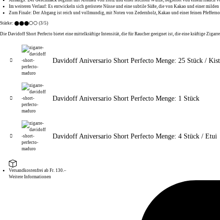
Im weiteren Verlauf:
Es entwickeln sich
geröstete Nüsse
und eine subtile
Süße
, die von
Kakao
und einer milden
Zum Finale:
Der Abgang ist reich und vollmundig, mit Noten von
Zedernholz
,
Kakao
und einer feinen
Pfefferno
Stärke:
⬤⬤⬤⚪⚪ (3/5)
Die
Davidoff Short Perfecto
bietet eine
mittelkräftige
Intensität, die für Raucher geeignet ist, die eine kräftige Zi
Davidoff Aniversario Short Perfecto Menge: 25 Stück / Kis
Davidoff Aniversario Short Perfecto Menge: 1 Stück
Davidoff Aniversario Short Perfecto Menge: 4 Stück / Etui
Versandkostenfrei ab Fr. 130.–
Weitere Informationen