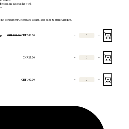
Pfeffernote
abgerundet wird.
te
.
garre mit komplexem Geschmack suchen, aber ohne zu starke Aromen.
te
−
+
CHF
625.00
CHF
562.50
−
+
CHF
25.00
−
+
CHF
100.00