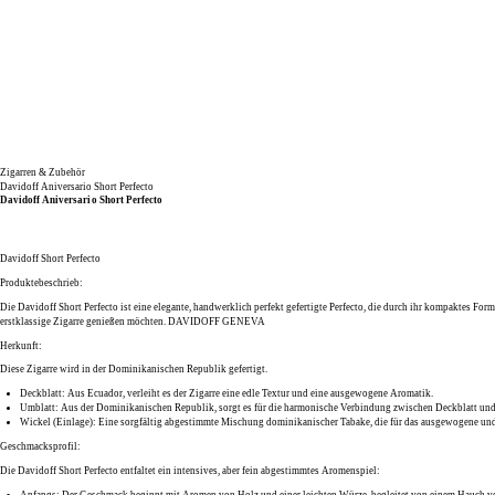
Zigarren & Zubehör
Davidoff Aniversario Short Perfecto
Davidoff Aniversario Short Perfecto
Davidoff Short Perfecto
Produktebeschrieb:
Die
Davidoff Short Perfecto
ist eine elegante, handwerklich perfekt gefertigte
Perfecto
, die durch ihr kompaktes Form
erstklassige Zigarre genießen möchten.
DAVIDOFF GENEVA
Herkunft:
Diese Zigarre wird in der
Dominikanischen Republik
gefertigt.
Deckblatt:
Aus
Ecuador
, verleiht es der Zigarre eine edle Textur und eine ausgewogene Aromatik.
Umblatt:
Aus der
Dominikanischen Republik
, sorgt es für die harmonische Verbindung zwischen Deckblatt und
Wickel (Einlage):
Eine sorgfältig abgestimmte Mischung dominikanischer Tabake, die für das ausgewogene und
Geschmacksprofil:
Die
Davidoff Short Perfecto
entfaltet ein intensives, aber fein abgestimmtes Aromenspiel:
Anfangs:
Der Geschmack beginnt mit Aromen von
Holz
und einer leichten
Würze
, begleitet von einem Hauch 