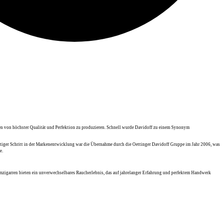
ren von höchster
Qualität
und
Perfektion
zu produzieren. Schnell wurde
Davidoff
zu einem Synonym
htiger Schritt in der Markenentwicklung war die Übernahme durch die
Oettinger Davidoff Gruppe
im Jahr 2006, was
e.
mzigarren
bieten ein unverwechselbares Raucherlebnis, das auf jahrelanger Erfahrung und perfektem Handwerk