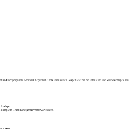
at und ihre prägnante Aromatik begeistert. Trotz ihrer kurzen Länge bietet sie ein intensives und vielschichtiges Ra
 Einlage.
 komplexe Geschmacksprofil verantwortlich ist.
von
Kaffee
.