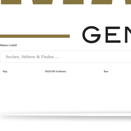
Maduro GmbH
Shop
MADURO Kollektion
Rum