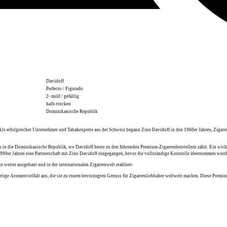
Davidoff
Perfecto / Figurado
2- mild / gefällig
halb-trocken
Dominikanische Republik
. Als erfolgreicher Unternehmer und Tabakexperte aus der Schweiz begann Zino Davidoff in den
1960er Jahren
, Zigar
n in die
Dominikanische Republik
, wo Davidoff heute zu den führenden
Premium-Zigarrenherstellern
zählt. Ein wic
1990er Jahren eine Partnerschaft mit Zino Davidoff eingegangen, bevor die vollständige Kontrolle übernommen wurd
e weiter ausgebaut und in der internationalen Zigarrenwelt etabliert.
rtige
Aromenvielfalt
aus, die sie zu einem bevorzugten Genuss für Zigarrenliebhaber weltweit machen. Diese
Premiu