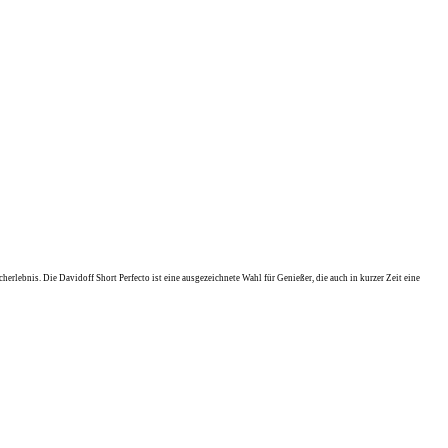
ucherlebnis. Die
Davidoff Short Perfecto
ist eine ausgezeichnete Wahl für Genießer, die auch in kurzer Zeit eine