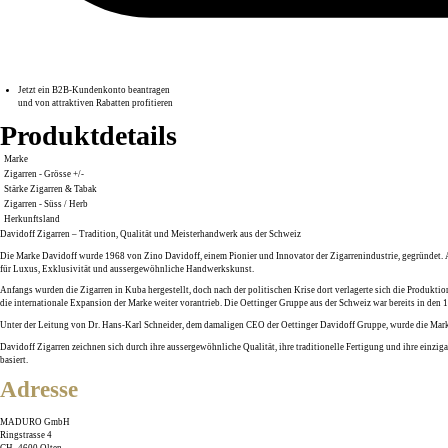
Jetzt ein B2B-Kundenkonto beantragen
und von attraktiven Rabatten profitieren
Produktdetails
Marke
Zigarren - Grösse +/-
Stärke Zigarren & Tabak
Zigarren - Süss / Herb
Herkunftsland
Davidoff Zigarren – Tradition, Qualität und Meisterhandwerk aus der Schweiz
Die Marke
Davidoff
wurde 1968 von
Zino Davidoff
, einem Pionier und Innovator der Zigarrenindustrie, gegründet
für
Luxus
,
Exklusivität
und aussergewöhnliche
Handwerkskunst
.
Anfangs wurden die Zigarren in
Kuba
hergestellt, doch nach der politischen Krise dort verlagerte sich die Produktio
die
internationale Expansion
der Marke weiter vorantrieb. Die
Oettinger Gruppe
aus der Schweiz war bereits in den 
Unter der Leitung von Dr.
Hans-Karl Schneider
, dem damaligen CEO der
Oettinger Davidoff Gruppe
, wurde die Mark
Davidoff
Zigarren zeichnen sich durch ihre
aussergewöhnliche Qualität
, ihre
traditionelle Fertigung
und ihre einziga
basiert.
Adresse
MADURO GmbH
Ringstrasse 4
CH
-
4600
Olten