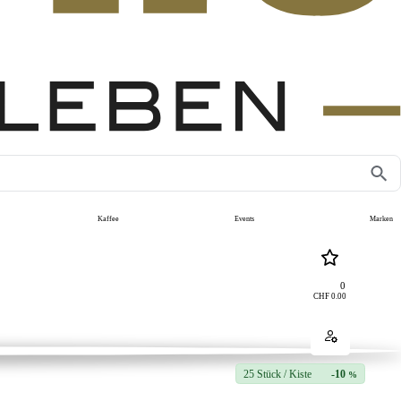
Kaffee
Events
Marken
0
CHF
0.00
25 Stück / Kiste
-10
%