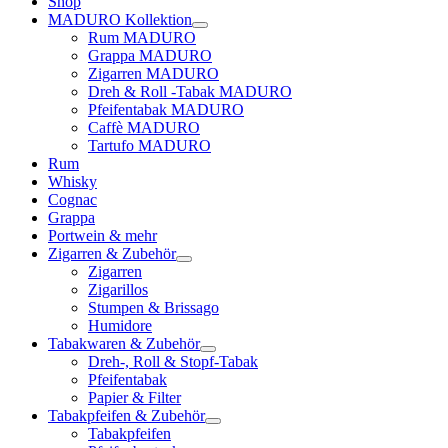
Shop
MADURO Kollektion
Rum MADURO
Grappa MADURO
Zigarren MADURO
Dreh & Roll -Tabak MADURO
Pfeifentabak MADURO
Caffè MADURO
Tartufo MADURO
Rum
Whisky
Cognac
Grappa
Portwein & mehr
Zigarren & Zubehör
Zigarren
Zigarillos
Stumpen & Brissago
Humidore
Tabakwaren & Zubehör
Dreh-, Roll & Stopf-Tabak
Pfeifentabak
Papier & Filter
Tabakpfeifen & Zubehör
Tabakpfeifen