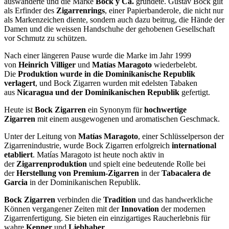
auswanderte und die Marke
Bock y Ca.
gründete. Gustav Bock gilt
als Erfinder des
Zigarrenrings
, einer Papierbanderole, die nicht nur
als Markenzeichen diente, sondern auch dazu beitrug, die Hände der
Damen und die weissen Handschuhe der gehobenen Gesellschaft
vor Schmutz zu schützen.
Nach einer längeren Pause wurde die Marke im Jahr 1999
von
Heinrich Villiger
und
Matías Maragoto
wiederbelebt.
Die
Produktion wurde in die Dominikanische Republik
verlagert
, und Bock Zigarren wurden mit edelsten Tabaken
aus
Nicaragua und der Dominikanischen Republik
gefertigt.
Heute ist
Bock Zigarren
ein Synonym für
hochwertige
Zigarren
mit einem ausgewogenen und aromatischen Geschmack.
Unter der Leitung von
Matías Maragoto
, einer Schlüsselperson der
Zigarrenindustrie, wurde Bock Zigarren erfolgreich
international
etabliert
. Matías Maragoto ist heute noch aktiv in
der
Zigarrenproduktion
und spielt eine bedeutende Rolle bei
der
Herstellung von Premium-Zigarren
in der
Tabacalera de
Garcia
in der Dominikanischen Republik.
Bock Zigarren
verbinden die
Tradition
und das handwerkliche
Können vergangener Zeiten mit der
Innovation
der modernen
Zigarrenfertigung. Sie bieten ein einzigartiges Raucherlebnis für
wahre
Kenner
und
Liebhaber
.