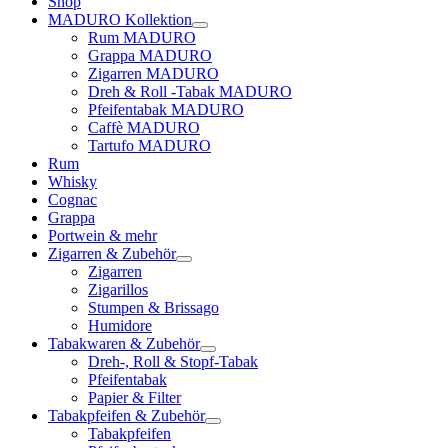
Shop
MADURO Kollektion
Rum MADURO
Grappa MADURO
Zigarren MADURO
Dreh & Roll -Tabak MADURO
Pfeifentabak MADURO
Caffè MADURO
Tartufo MADURO
Rum
Whisky
Cognac
Grappa
Portwein & mehr
Zigarren & Zubehör
Zigarren
Zigarillos
Stumpen & Brissago
Humidore
Tabakwaren & Zubehör
Dreh-, Roll & Stopf-Tabak
Pfeifentabak
Papier & Filter
Tabakpfeifen & Zubehör
Tabakpfeifen