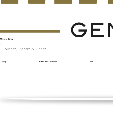
Maduro GmbH
Shop
MADURO Kollektion
Rum