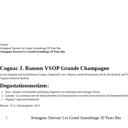
Cognac
Armagnac Darroze Les Grand Assemblage 20 Years Bas
Armagnac Darroze Les Grand Assemblage 20 Years Bas
Cognac J. Ranson VSOP Grande Champagne
ist ein eleganter und fruchtbetonter Cognac, hergestellt von J. Ranson, einem Produzenten, der für die Qualität un
Cognacs höchster Qualität.
Degustationsnotizen:
Nase:
Aromen von Karamell und Honig, begleitet von fruchtigen und würzigen Noten.
Gaumen:
Gut ausbalanciert mit dominierenden Geschmacksnoten von reifen Zitrusfrüchten und Sommerfrüchte
Abgang:
Lang und körperreich.
Flasche: 70 cl | Alkoholgehalt: 40 %
Armagnac Darroze Les Grand Assemblage 20 Years Bas