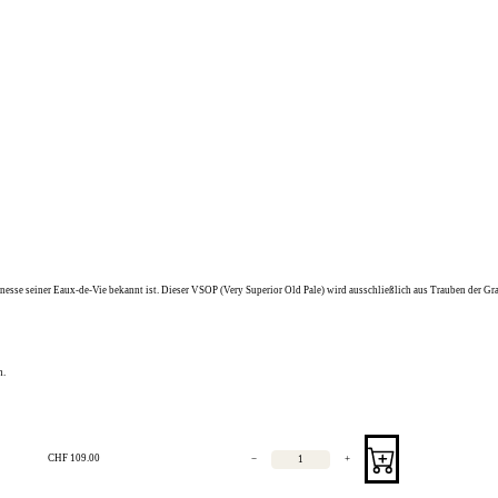
d Finesse seiner Eaux-de-Vie bekannt ist. Dieser VSOP (Very Superior Old Pale) wird ausschließlich aus Trauben der 
n.
CHF
109.00
−
+