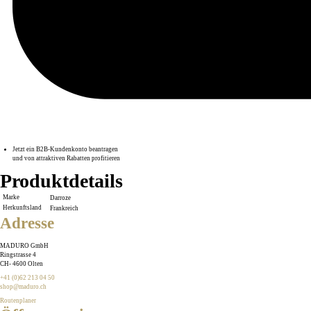
Jetzt ein B2B-Kundenkonto beantragen
und von attraktiven Rabatten profitieren
Produktdetails
Marke
Darroze
Herkunftsland
Frankreich
Adresse
MADURO GmbH
Ringstrasse 4
CH
-
4600
Olten
+41 (0)62 213 04 50
shop@maduro.ch
Routenplaner