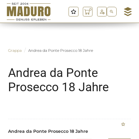
0
M
a
d
u
r
o
Grappa
Andrea da Ponte Prosecco 18 Jahre
G
m
Andrea da Ponte
b
H
Prosecco 18 Jahre
Andrea da Ponte Prosecco 18 Jahre