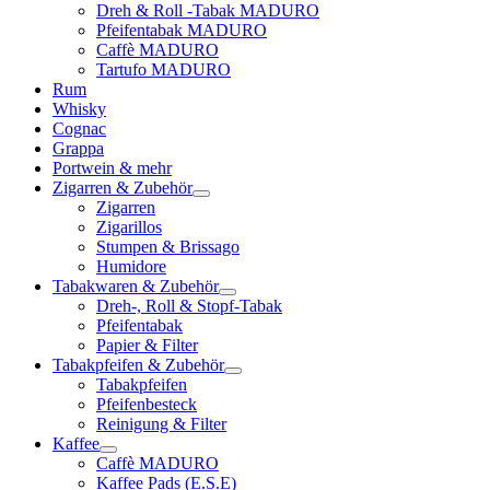
Dreh & Roll -Tabak MADURO
Pfeifentabak MADURO
Caffè MADURO
Tartufo MADURO
Rum
Whisky
Cognac
Grappa
Portwein & mehr
Zigarren & Zubehör
Zigarren
Zigarillos
Stumpen & Brissago
Humidore
Tabakwaren & Zubehör
Dreh-, Roll & Stopf-Tabak
Pfeifentabak
Papier & Filter
Tabakpfeifen & Zubehör
Tabakpfeifen
Pfeifenbesteck
Reinigung & Filter
Kaffee
Caffè MADURO
Kaffee Pads (E.S.E)