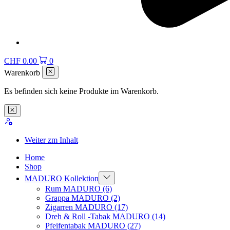
CHF
0.00
0
Warenkorb
Es befinden sich keine Produkte im Warenkorb.
Weiter zm Inhalt
Home
Shop
MADURO Kollektion
Rum MADURO
(6)
Grappa MADURO
(2)
Zigarren MADURO
(17)
Dreh & Roll -Tabak MADURO
(14)
Pfeifentabak MADURO
(27)