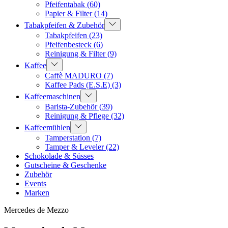
Pfeifentabak
(60)
Papier & Filter
(14)
Tabakpfeifen & Zubehör
Tabakpfeifen
(23)
Pfeifenbesteck
(6)
Reinigung & Filter
(9)
Kaffee
Caffè MADURO
(7)
Kaffee Pads (E.S.E)
(3)
Kaffeemaschinen
Barista-Zubehör
(39)
Reinigung & Pflege
(32)
Kaffeemühlen
Tamperstation
(7)
Tamper & Leveler
(22)
Schokolade & Süsses
Gutscheine & Geschenke
Zubehör
Events
Marken
Mercedes de Mezzo