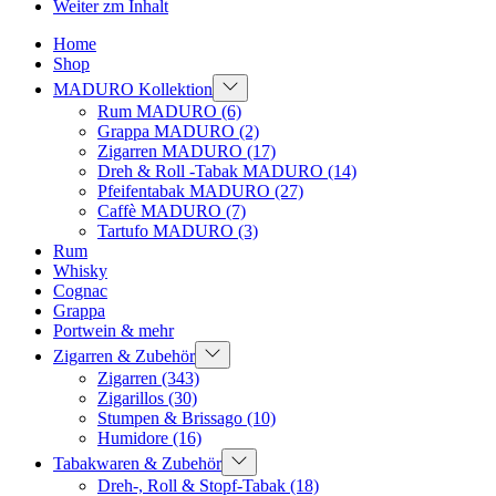
Weiter zm Inhalt
Home
Shop
MADURO Kollektion
Rum MADURO
(6)
Grappa MADURO
(2)
Zigarren MADURO
(17)
Dreh & Roll -Tabak MADURO
(14)
Pfeifentabak MADURO
(27)
Caffè MADURO
(7)
Tartufo MADURO
(3)
Rum
Whisky
Cognac
Grappa
Portwein & mehr
Zigarren & Zubehör
Zigarren
(343)
Zigarillos
(30)
Stumpen & Brissago
(10)
Humidore
(16)
Tabakwaren & Zubehör
Dreh-, Roll & Stopf-Tabak
(18)