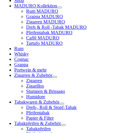
Shop
MADURO Kollektion
Rum MADURO
Grappa MADURO
Zigarren MADURO
Dreh & Roll -Tabak MADURO
Pfeifentabak MADURO
Caffè MADURO
Tartufo MADURO
Rum
Whisky
Cognac
Grappa
Portwein & mehr
Zigarren & Zubehör
Zigarren
Zigarillos
Stumpen & Brissago
Humidore
Tabakwaren & Zubehör
Dreh-, Roll & Stopf-Tabak
Pfeifentabak
Papier & Filter
Tabakpfeifen & Zubehör
Tabakpfeifen