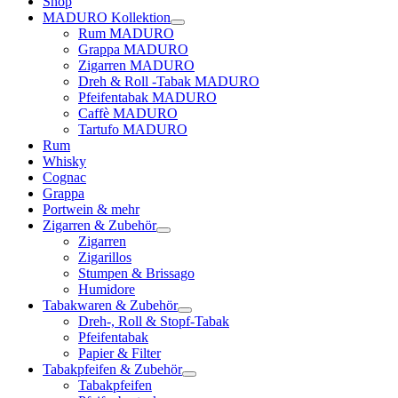
Shop
MADURO Kollektion
Rum MADURO
Grappa MADURO
Zigarren MADURO
Dreh & Roll -Tabak MADURO
Pfeifentabak MADURO
Caffè MADURO
Tartufo MADURO
Rum
Whisky
Cognac
Grappa
Portwein & mehr
Zigarren & Zubehör
Zigarren
Zigarillos
Stumpen & Brissago
Humidore
Tabakwaren & Zubehör
Dreh-, Roll & Stopf-Tabak
Pfeifentabak
Papier & Filter
Tabakpfeifen & Zubehör
Tabakpfeifen