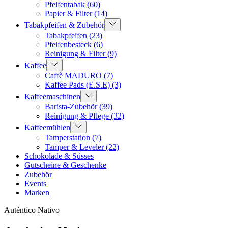
Pfeifentabak
(60)
Papier & Filter
(14)
Tabakpfeifen & Zubehör
Tabakpfeifen
(23)
Pfeifenbesteck
(6)
Reinigung & Filter
(9)
Kaffee
Caffè MADURO
(7)
Kaffee Pads (E.S.E)
(3)
Kaffeemaschinen
Barista-Zubehör
(39)
Reinigung & Pflege
(32)
Kaffeemühlen
Tamperstation
(7)
Tamper & Leveler
(22)
Schokolade & Süsses
Gutscheine & Geschenke
Zubehör
Events
Marken
Auténtico Nativo