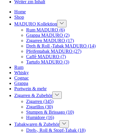
Weiter zm Inhalt
Home
Shop
MADURO Kollektion
Rum MADURO
(6)
Grappa MADURO
(2)
Zigarren MADURO
(17)
Dreh & Roll -Tabak MADURO
(14)
Pfeifentabak MADURO
(27)
Caffè MADURO
(7)
Tartufo MADURO
(3)
Rum
Whisky
Cognac
Grappa
Portwein & mehr
Zigarren & Zubehör
Zigarren
(345)
Zigarillos
(30)
Stumpen & Brissago
(10)
Humidore
(16)
Tabakwaren & Zubehör
Dreh-, Roll & Stopf-Tabak
(18)