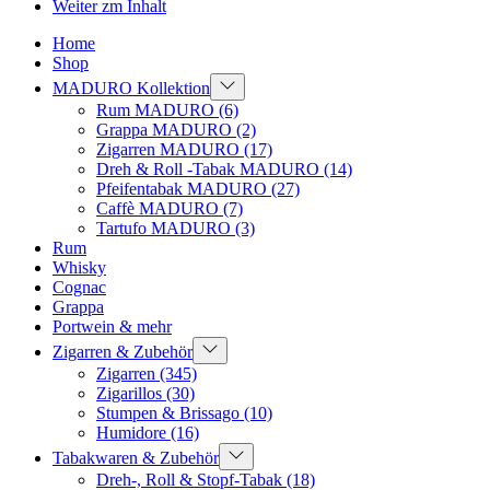
Weiter zm Inhalt
Home
Shop
MADURO Kollektion
Rum MADURO
(6)
Grappa MADURO
(2)
Zigarren MADURO
(17)
Dreh & Roll -Tabak MADURO
(14)
Pfeifentabak MADURO
(27)
Caffè MADURO
(7)
Tartufo MADURO
(3)
Rum
Whisky
Cognac
Grappa
Portwein & mehr
Zigarren & Zubehör
Zigarren
(345)
Zigarillos
(30)
Stumpen & Brissago
(10)
Humidore
(16)
Tabakwaren & Zubehör
Dreh-, Roll & Stopf-Tabak
(18)