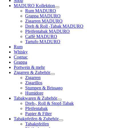
Shop
MADURO Kollektion
Rum MADURO
Grappa MADURO
Zigarren MADURO
Dreh & Roll -Tabak MADURO
Pfeifentabak MADURO
Caffè MADURO
Tartufo MADURO
Rum
Whisky
Cognac
Grappa
Portwein & mehr
Zigarren & Zubehör
Zigarren
Zigarillos
Stumpen & Brissago
Humidore
Tabakwaren & Zubehör
Dreh-, Roll & Stopf-Tabak
Pfeifentabak
Papier & Filter
Tabakpfeifen & Zubehör
Tabakpfeifen