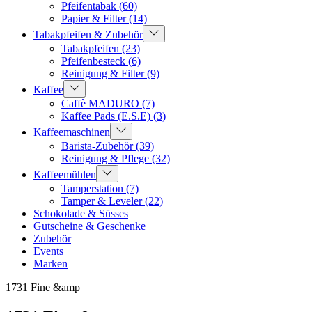
Pfeifentabak
(60)
Papier & Filter
(14)
Tabakpfeifen & Zubehör
Tabakpfeifen
(23)
Pfeifenbesteck
(6)
Reinigung & Filter
(9)
Kaffee
Caffè MADURO
(7)
Kaffee Pads (E.S.E)
(3)
Kaffeemaschinen
Barista-Zubehör
(39)
Reinigung & Pflege
(32)
Kaffeemühlen
Tamperstation
(7)
Tamper & Leveler
(22)
Schokolade & Süsses
Gutscheine & Geschenke
Zubehör
Events
Marken
1731 Fine &amp