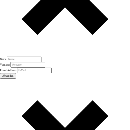
Name
Vorname
Email Address