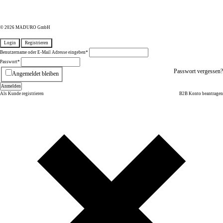
© 2026 MADURO GmbH
Login
Registrieren
Benutzername oder E-Mail Adresse eingeben
*
Passwort
*
Passwort vergessen?
Angemeldet bleiben
Anmelden
Als Kunde registrieren
B2B Konto beantragen