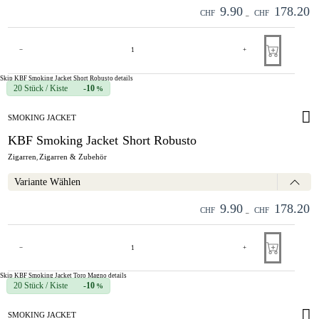
9.90
178.20
CHF
CHF
–
−
+
Skip KBF Smoking Jacket Short Robusto details
20 Stück / Kiste
-10
%
SMOKING JACKET
KBF Smoking Jacket Short Robusto
Zigarren
Zigarren & Zubehör
,
Variante Wählen
9.90
178.20
CHF
CHF
–
−
+
Skip KBF Smoking Jacket Toro Magno details
20 Stück / Kiste
-10
%
SMOKING JACKET