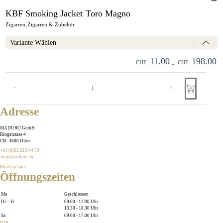
KBF Smoking Jacket Toro Magno
Zigarren
Zigarren & Zubehör
,
Variante Wählen
11.00
198.00
CHF
CHF
–
−
+
Adresse
MADURO GmbH
Ringstrasse 4
CH
-
4600
Olten
+41 (0)62 213 04 50
shop@maduro.ch
Routenplaner
Öffnungszeiten
Mo
Geschlossen
Di – Fr
09.00 - 12.00 Uhr
13.30 - 18.30 Uhr
Sa
09.00 - 17.00 Uhr