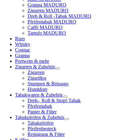
Grappa MADURO
Zigarren MADURO
Dreh & Roll -Tabak MADURO
Pfeifentabak MADURO
Caffè MADURO
Tartufo MADURO
Rum
Whisky
Cognac
Grappa
Portwein & mehr
Zigarren & Zubehör
Zigarren
Zigarillos
Stumpen & Brissago
Humidore
Tabakwaren & Zubehör
Dreh-, Roll & Stopf-Tabak
Pfeifentabak
Papier & Filter
Tabakpfeifen & Zubehör
Tabakpfeifen
Pfeifenbesteck
Reinigung & Filter
Kaffee