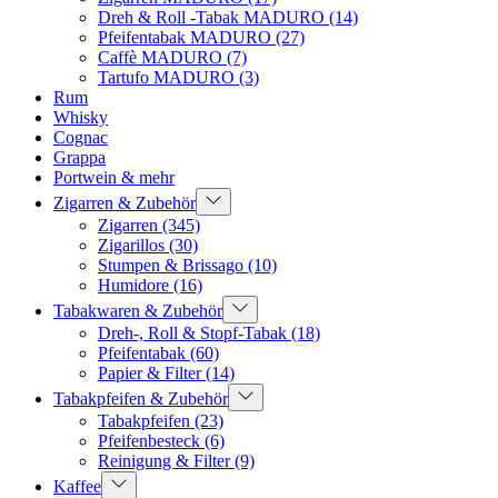
Dreh & Roll -Tabak MADURO
(14)
Pfeifentabak MADURO
(27)
Caffè MADURO
(7)
Tartufo MADURO
(3)
Rum
Whisky
Cognac
Grappa
Portwein & mehr
Zigarren & Zubehör
Zigarren
(345)
Zigarillos
(30)
Stumpen & Brissago
(10)
Humidore
(16)
Tabakwaren & Zubehör
Dreh-, Roll & Stopf-Tabak
(18)
Pfeifentabak
(60)
Papier & Filter
(14)
Tabakpfeifen & Zubehör
Tabakpfeifen
(23)
Pfeifenbesteck
(6)
Reinigung & Filter
(9)
Kaffee