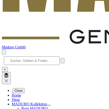
Maduro GmbH
×
Close
Home
Shop
MADURO Kollektion
Rum MADURO