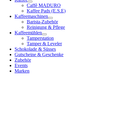
Caffè MADURO
Kaffee Pads (E.S.E)
Kaffeemaschinen
Barista-Zubehör
Reinigung & Pflege
Kaffeemühlen
Tamperstation
Tamper & Leveler
Schokolade & Süsses
Gutscheine & Geschenke
Zubehör
Events
Marken