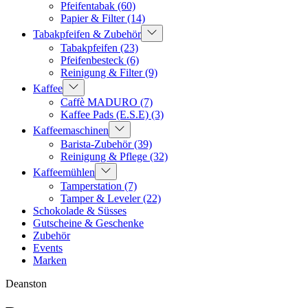
Pfeifentabak
(60)
Papier & Filter
(14)
Tabakpfeifen & Zubehör
Tabakpfeifen
(23)
Pfeifenbesteck
(6)
Reinigung & Filter
(9)
Kaffee
Caffè MADURO
(7)
Kaffee Pads (E.S.E)
(3)
Kaffeemaschinen
Barista-Zubehör
(39)
Reinigung & Pflege
(32)
Kaffeemühlen
Tamperstation
(7)
Tamper & Leveler
(22)
Schokolade & Süsses
Gutscheine & Geschenke
Zubehör
Events
Marken
Deanston