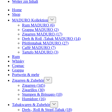
Weiter zm Inhalt
Home
Shop
MADURO Kollektion
Rum MADURO
(6)
Grappa MADURO
(2)
Zigarren MADURO
(17)
Dreh & Roll -Tabak MADURO
(14)
Pfeifentabak MADURO
(27)
Caffè MADURO
(7)
Tartufo MADURO
(3)
Rum
Whisky
Cognac
Grappa
Portwein & mehr
Zigarren & Zubehör
Zigarren
(345)
Zigarillos
(30)
Stumpen & Brissago
(10)
Humidore
(16)
Tabakwaren & Zubehör
Dreh-, Roll & Stopf-Tabak
(18)