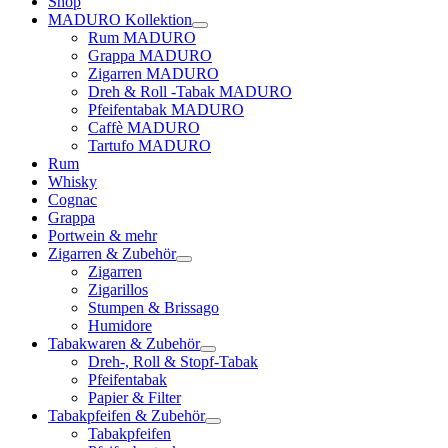
Shop
MADURO Kollektion
Rum MADURO
Grappa MADURO
Zigarren MADURO
Dreh & Roll -Tabak MADURO
Pfeifentabak MADURO
Caffè MADURO
Tartufo MADURO
Rum
Whisky
Cognac
Grappa
Portwein & mehr
Zigarren & Zubehör
Zigarren
Zigarillos
Stumpen & Brissago
Humidore
Tabakwaren & Zubehör
Dreh-, Roll & Stopf-Tabak
Pfeifentabak
Papier & Filter
Tabakpfeifen & Zubehör
Tabakpfeifen