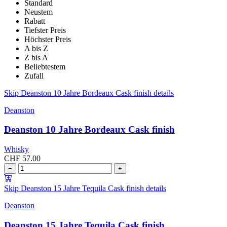
Standard
Neustem
Rabatt
Tiefster Preis
Höchster Preis
A bis Z
Z bis A
Beliebtestem
Zufall
Skip Deanston 10 Jahre Bordeaux Cask finish details
Deanston
Deanston 10 Jahre Bordeaux Cask finish
Whisky
CHF
57.00
−
+
Skip Deanston 15 Jahre Tequila Cask finish details
Deanston
Deanston 15 Jahre Tequila Cask finish