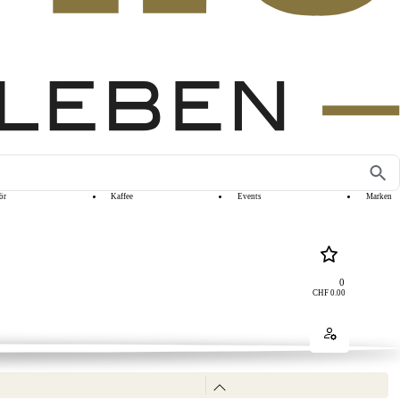
ör
Kaffee
Events
Marken
0
CHF
0.00