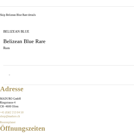
Skip Belizean Blue Rare details
BELIZEAN BLUE
Belizean Blue Rare
Rum
−
Adresse
MADURO GmbH
Ringstrasse 4
CH
-
4600
Olten
+41 (0)62 213 04 50
shop@maduro.ch
Routenplaner
Öffnungszeiten