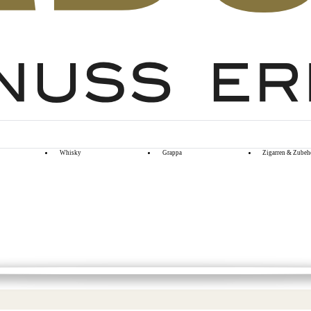
Whisky
Grappa
Zigarren & Zubeh