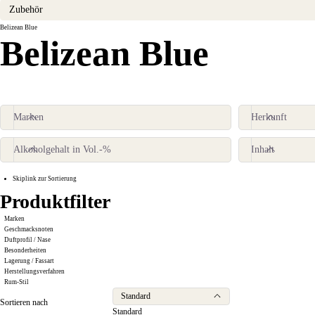
Zubehör
Belizean Blue
Belizean Blue
Produktfilter
Marken
Herkunft
Alkoholgehalt in Vol.-%
Inhalt
Skiplink zur Sortierung
Produktfilter
Marken
Geschmacksnoten
Duftprofil / Nase
Besonderheiten
Lagerung / Fassart
Herstellungsverfahren
Rum-Stil
Standard
Sortieren nach