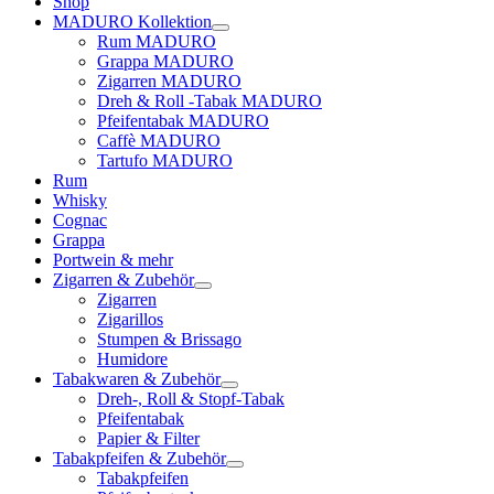
Shop
MADURO Kollektion
Rum MADURO
Grappa MADURO
Zigarren MADURO
Dreh & Roll -Tabak MADURO
Pfeifentabak MADURO
Caffè MADURO
Tartufo MADURO
Rum
Whisky
Cognac
Grappa
Portwein & mehr
Zigarren & Zubehör
Zigarren
Zigarillos
Stumpen & Brissago
Humidore
Tabakwaren & Zubehör
Dreh-, Roll & Stopf-Tabak
Pfeifentabak
Papier & Filter
Tabakpfeifen & Zubehör
Tabakpfeifen