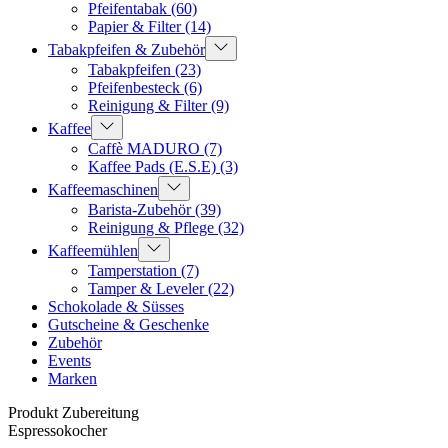
Pfeifentabak
(60)
Papier & Filter
(14)
Tabakpfeifen & Zubehör
Tabakpfeifen
(23)
Pfeifenbesteck
(6)
Reinigung & Filter
(9)
Kaffee
Caffè MADURO
(7)
Kaffee Pads (E.S.E)
(3)
Kaffeemaschinen
Barista-Zubehör
(39)
Reinigung & Pflege
(32)
Kaffeemühlen
Tamperstation
(7)
Tamper & Leveler
(22)
Schokolade & Süsses
Gutscheine & Geschenke
Zubehör
Events
Marken
Produkt Zubereitung
Espressokocher