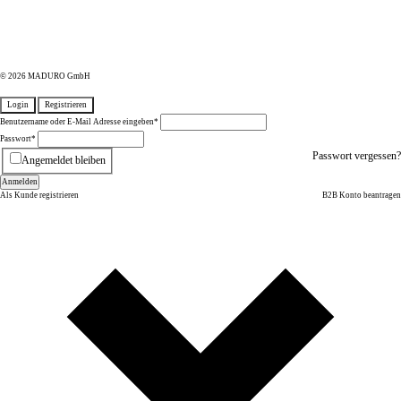
© 2026 MADURO GmbH
Login
Registrieren
Benutzername oder E-Mail Adresse eingeben
*
Passwort
*
Passwort vergessen?
Angemeldet bleiben
Anmelden
Als Kunde registrieren
B2B Konto beantragen