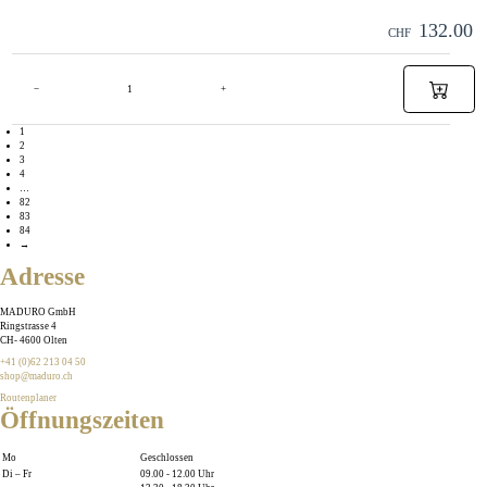
132.00
CHF
−
+
1
2
3
4
…
82
83
84
→
Adresse
MADURO GmbH
Ringstrasse 4
CH
-
4600
Olten
+41 (0)62 213 04 50
shop@maduro.ch
Routenplaner
Öffnungszeiten
Mo
Geschlossen
Di – Fr
09.00 - 12.00 Uhr