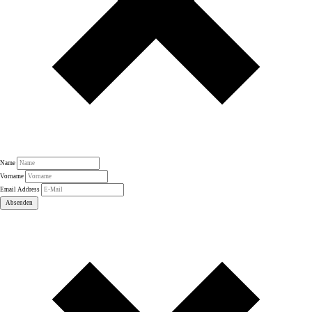
Name
Vorname
Email Address