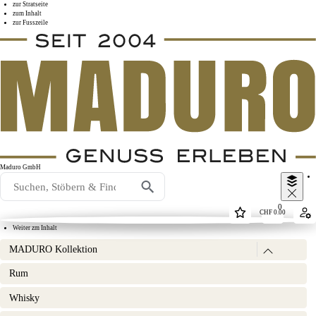
zur Stratseite
zum Inhalt
zur Fusszeile
Maduro GmbH
0
CHF
0.00
Weiter zm Inhalt
MADURO Kollektion
Rum MADURO
(6)
Rum
Grappa MADURO
(2)
Zigarren MADURO
(17)
Whisky
Dreh & Roll -Tabak MADURO
(14)