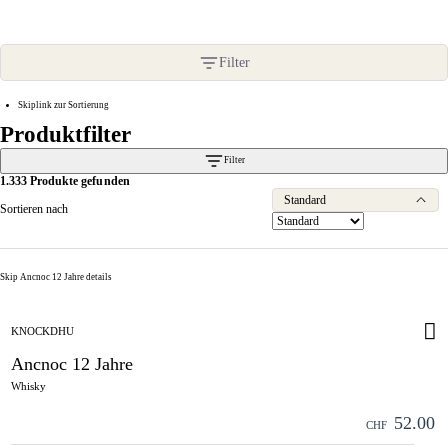
Produktfilter
Filter
Skiplink zur Sortierung
Produktfilter
Filter
1.333 Produkte gefunden
Standard
Sortieren nach
Skip Ancnoc 12 Jahre details
KNOCKDHU
Ancnoc 12 Jahre
Whisky
52.00
CHF