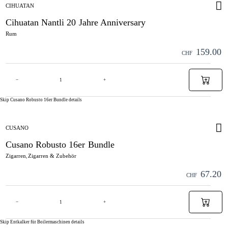
CIHUATAN
Cihuatan Nantli 20 Jahre Anniversary
Rum
159.00
CHF
−
+
Skip Cusano Robusto 16er Bundle details
CUSANO
Cusano Robusto 16er Bundle
Zigarren
Zigarren & Zubehör
,
67.20
CHF
−
+
Skip Entkalker für Boilermaschinen details