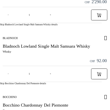
2'290.00
CHF
−
+
Skip Bladnoch Lowland Single Malt Samsara Whisky details
BLADNOCH
Bladnoch Lowland Single Malt Samsara Whisky
Whisky
92.00
CHF
−
+
Skip Bocchino Chardonnay Del Piemonte details
BOCCHINO
Bocchino Chardonnay Del Piemonte