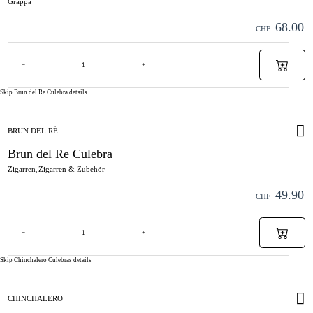
Grappa
68.00
CHF
−
+
Skip Brun del Re Culebra details
BRUN DEL RÉ
Brun del Re Culebra
Zigarren
Zigarren & Zubehör
,
49.90
CHF
−
+
Skip Chinchalero Culebras details
CHINCHALERO