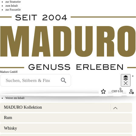
zur Stratseite
zum Inhalt
zur Fusszeile
Maduro GmbH
0
CHF
0.00
Weiter zm Inhalt
MADURO Kollektion
Rum MADURO
(6)
Rum
Grappa MADURO
(2)
Zigarren MADURO
(17)
Whisky
Dreh & Roll -Tabak MADURO
(14)