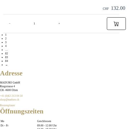
132.00
CHF
−
+
1
2
3
4
…
82
83
84
→
Adresse
MADURO GmbH
Ringstrasse 4
CH
-
4600
Olten
+41 (0)62 213 04 50
shop@maduro.ch
Routenplaner
Öffnungszeiten
Mo
Geschlossen
Di – Fr
09.00 - 12.00 Uhr