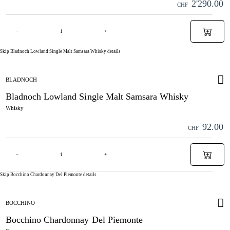
2'290.00
CHF
−
+
Skip Bladnoch Lowland Single Malt Samsara Whisky details
BLADNOCH
Bladnoch Lowland Single Malt Samsara Whisky
Whisky
92.00
CHF
−
+
Skip Bocchino Chardonnay Del Piemonte details
BOCCHINO
Bocchino Chardonnay Del Piemonte