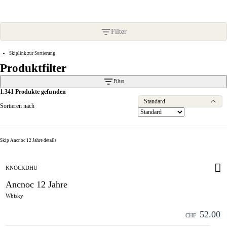
Produktfilter
Filter
Skiplink zur Sortierung
Produktfilter
Filter
1.341 Produkte gefunden
Standard
Sortieren nach
Skip Ancnoc 12 Jahre details
KNOCKDHU
Ancnoc 12 Jahre
Whisky
52.00
CHF