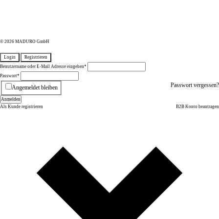
© 2026 MADURO GmbH
Login
Registrieren
Benutzername oder E-Mail Adresse eingeben
*
Passwort
*
Passwort vergessen?
Angemeldet bleiben
Anmelden
Als Kunde registrieren
B2B Konto beantragen