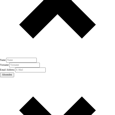
Name
Vorname
Email Address