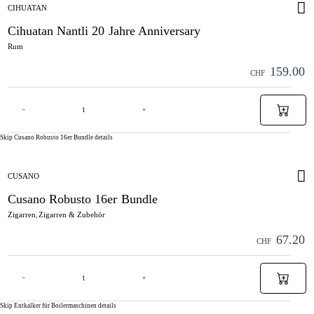
CIHUATAN
Cihuatan Nantli 20 Jahre Anniversary
Rum
159.00
CHF
−
+
Skip Cusano Robusto 16er Bundle details
CUSANO
Cusano Robusto 16er Bundle
Zigarren
Zigarren & Zubehör
,
67.20
CHF
−
+
Skip Entkalker für Boilermaschinen details