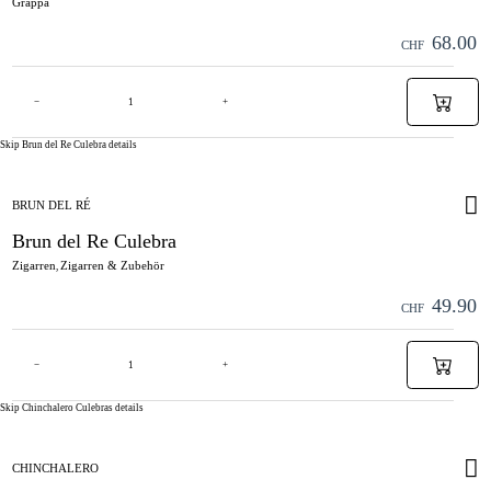
Grappa
68.00
CHF
−
+
Skip Brun del Re Culebra details
BRUN DEL RÉ
Brun del Re Culebra
Zigarren
Zigarren & Zubehör
,
49.90
CHF
−
+
Skip Chinchalero Culebras details
CHINCHALERO