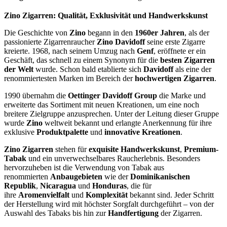
Zino Zigarren: Qualität, Exklusivität und Handwerkskunst
Die Geschichte von
Zino
begann in den
1960er Jahren
, als der
passionierte Zigarrenraucher
Zino Davidoff
seine erste Zigarre
kreierte. 1968, nach seinem Umzug nach
Genf
, eröffnete er ein
Geschäft, das schnell zu einem Synonym für die
besten Zigarren
der Welt
wurde. Schon bald etablierte sich
Davidoff
als eine der
renommiertesten Marken im Bereich der
hochwertigen Zigarren
.
1990 übernahm die
Oettinger Davidoff Group
die Marke und
erweiterte das Sortiment mit neuen Kreationen, um eine noch
breitere Zielgruppe anzusprechen. Unter der Leitung dieser Gruppe
wurde
Zino
weltweit bekannt und erlangte Anerkennung für ihre
exklusive
Produktpalette
und
innovative Kreationen
.
Zino Zigarren
stehen für
exquisite Handwerkskunst
,
Premium-
Tabak
und ein unverwechselbares Raucherlebnis. Besonders
hervorzuheben ist die Verwendung von Tabak aus
renommierten
Anbaugebieten
wie der
Dominikanischen
Republik
,
Nicaragua
und
Honduras
, die für
ihre
Aromenvielfalt
und
Komplexität
bekannt sind. Jeder Schritt
der Herstellung wird mit höchster Sorgfalt durchgeführt – von der
Auswahl des Tabaks bis hin zur
Handfertigung
der Zigarren.