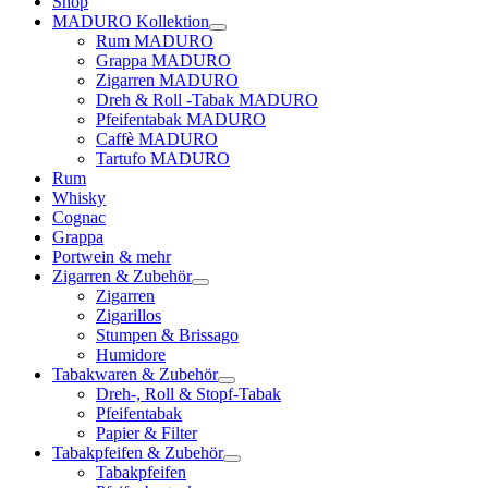
Shop
MADURO Kollektion
Rum MADURO
Grappa MADURO
Zigarren MADURO
Dreh & Roll -Tabak MADURO
Pfeifentabak MADURO
Caffè MADURO
Tartufo MADURO
Rum
Whisky
Cognac
Grappa
Portwein & mehr
Zigarren & Zubehör
Zigarren
Zigarillos
Stumpen & Brissago
Humidore
Tabakwaren & Zubehör
Dreh-, Roll & Stopf-Tabak
Pfeifentabak
Papier & Filter
Tabakpfeifen & Zubehör
Tabakpfeifen