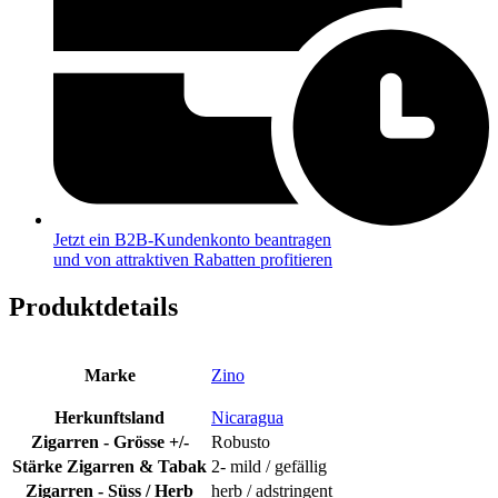
Jetzt ein B2B-Kundenkonto beantragen
und von attraktiven Rabatten profitieren
Produktdetails
Marke
Zino
Herkunftsland
Nicaragua
Zigarren - Grösse +/-
Robusto
Stärke Zigarren & Tabak
2- mild / gefällig
Zigarren - Süss / Herb
herb / adstringent