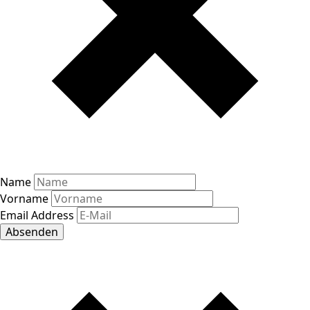
Name
Vorname
Email Address