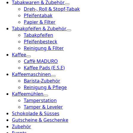
Tabakwaren & Zubehör
Dreh-, Roll & Stopf-Tabak
Pfeifentabak
Papier & Filter
Tabakpfeifen & Zubehör
Tabakpfeifen
Pfeifenbesteck
Reinigung & Filter
Kaffee
Caffè MADURO
Kaffee Pads (E.S.E)
Kaffeemaschinen
Barista-Zubehör
Reinigung & Pflege
Kaffeemühlen
Tamperstation
Tamper & Leveler
Schokolade & Süsses
Gutscheine & Geschenke
Zubehör
Events