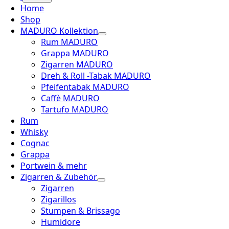
Home
Shop
MADURO Kollektion
Rum MADURO
Grappa MADURO
Zigarren MADURO
Dreh & Roll -Tabak MADURO
Pfeifentabak MADURO
Caffè MADURO
Tartufo MADURO
Rum
Whisky
Cognac
Grappa
Portwein & mehr
Zigarren & Zubehör
Zigarren
Zigarillos
Stumpen & Brissago
Humidore