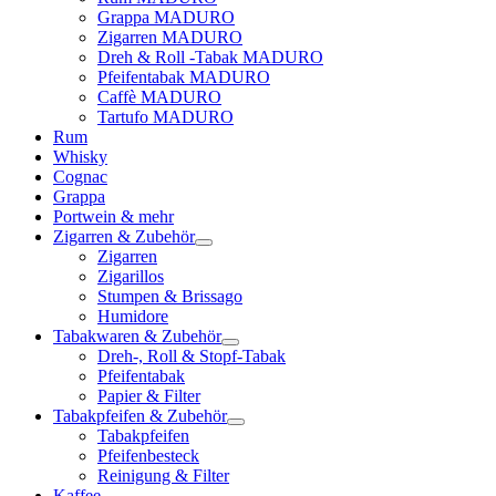
Grappa MADURO
Zigarren MADURO
Dreh & Roll -Tabak MADURO
Pfeifentabak MADURO
Caffè MADURO
Tartufo MADURO
Rum
Whisky
Cognac
Grappa
Portwein & mehr
Zigarren & Zubehör
Zigarren
Zigarillos
Stumpen & Brissago
Humidore
Tabakwaren & Zubehör
Dreh-, Roll & Stopf-Tabak
Pfeifentabak
Papier & Filter
Tabakpfeifen & Zubehör
Tabakpfeifen
Pfeifenbesteck
Reinigung & Filter
Kaffee