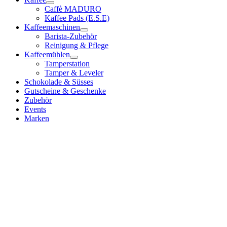
Caffè MADURO
Kaffee Pads (E.S.E)
Kaffeemaschinen
Barista-Zubehör
Reinigung & Pflege
Kaffeemühlen
Tamperstation
Tamper & Leveler
Schokolade & Süsses
Gutscheine & Geschenke
Zubehör
Events
Marken