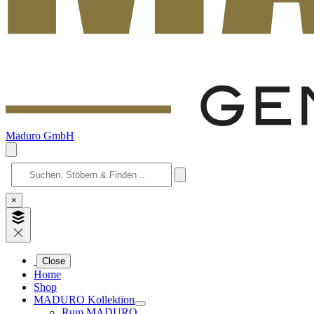
Maduro GmbH
×
Close
Home
Shop
MADURO Kollektion
Rum MADURO