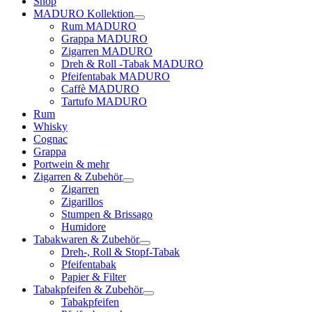
Shop
MADURO Kollektion
Rum MADURO
Grappa MADURO
Zigarren MADURO
Dreh & Roll -Tabak MADURO
Pfeifentabak MADURO
Caffè MADURO
Tartufo MADURO
Rum
Whisky
Cognac
Grappa
Portwein & mehr
Zigarren & Zubehör
Zigarren
Zigarillos
Stumpen & Brissago
Humidore
Tabakwaren & Zubehör
Dreh-, Roll & Stopf-Tabak
Pfeifentabak
Papier & Filter
Tabakpfeifen & Zubehör
Tabakpfeifen