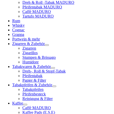
Dreh & Roll -Tabak MADURO
Pfeifentabak MADURO
Caffè MADURO
Tartufo MADURO
Rum
Whisky
Cognac
Grappa
Portwein & mehr
Zigarren & Zubehör
Zigarren
Zigarillos
Stumpen & Brissago
Humidore
Tabakwaren & Zubehör
Dreh-, Roll & Stopf-Tabak
Pfeifentabak
Papier & Filter
Tabakpfeifen & Zubehör
Tabakpfeifen
Pfeifenbesteck
Reinigung & Filter
Kaffee
Caffè MADURO
Kaffee Pads (E.S.E)