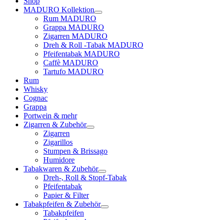
Shop
MADURO Kollektion
Rum MADURO
Grappa MADURO
Zigarren MADURO
Dreh & Roll -Tabak MADURO
Pfeifentabak MADURO
Caffè MADURO
Tartufo MADURO
Rum
Whisky
Cognac
Grappa
Portwein & mehr
Zigarren & Zubehör
Zigarren
Zigarillos
Stumpen & Brissago
Humidore
Tabakwaren & Zubehör
Dreh-, Roll & Stopf-Tabak
Pfeifentabak
Papier & Filter
Tabakpfeifen & Zubehör
Tabakpfeifen