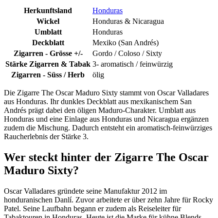
Herkunftsland
Honduras
Wickel
Honduras & Nicaragua
Umblatt
Honduras
Deckblatt
Mexiko (San Andrés)
Zigarren - Grösse +/-
Gordo / Coloso / Sixty
Stärke Zigarren & Tabak
3- aromatisch / feinwürzig
Zigarren - Süss / Herb
ölig
Die Zigarre The Oscar Maduro Sixty stammt von Oscar Valladares
aus Honduras. Ihr dunkles Deckblatt aus mexikanischem San
Andrés prägt dabei den öligen Maduro-Charakter. Umblatt aus
Honduras und eine Einlage aus Honduras und Nicaragua ergänzen
zudem die Mischung. Dadurch entsteht ein aromatisch-feinwürziges
Raucherlebnis der Stärke 3.
Wer steckt hinter der Zigarre The Oscar
Maduro Sixty?
Oscar Valladares gründete seine Manufaktur 2012 im
honduranischen Danlí. Zuvor arbeitete er über zehn Jahre für Rocky
Patel. Seine Laufbahn begann er zudem als Reiseleiter für
Tabaktouren in Honduras. Heute ist die Marke für kühne Blends