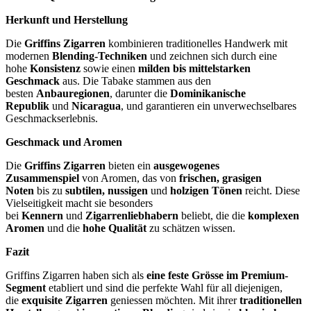
Herkunft und Herstellung
Die
Griffins Zigarren
kombinieren traditionelles Handwerk mit
modernen
Blending-Techniken
und zeichnen sich durch eine
hohe
Konsistenz
sowie einen
milden bis mittelstarken
Geschmack
aus. Die Tabake stammen aus den
besten
Anbauregionen
, darunter die
Dominikanische
Republik
und
Nicaragua
, und garantieren ein unverwechselbares
Geschmackserlebnis.
Geschmack und Aromen
Die
Griffins Zigarren
bieten ein
ausgewogenes
Zusammenspiel
von Aromen, das von
frischen, grasigen
Noten
bis zu
subtilen, nussigen
und
holzigen Tönen
reicht. Diese
Vielseitigkeit macht sie besonders
bei
Kennern
und
Zigarrenliebhabern
beliebt, die die
komplexen
Aromen
und die
hohe Qualität
zu schätzen wissen.
Fazit
Griffins Zigarren haben sich als
eine feste Grösse im Premium-
Segment
etabliert und sind die perfekte Wahl für all diejenigen,
die
exquisite Zigarren
geniessen möchten. Mit ihrer
traditionellen