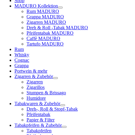
Shop
MADURO Kollektion
Rum MADURO
Grappa MADURO
Zigarren MADURO
Dreh & Roll -Tabak MADURO
Pfeifentabak MADURO
Caffè MADURO
Tartufo MADURO
Rum
Whisky
Cognac
Grappa
Portwein & mehr
Zigarren & Zubehör
Zigarren
Zigarillos
Stumpen & Brissago
Humidore
Tabakwaren & Zubehör
Dreh-, Roll & Stopf-Tabak
Pfeifentabak
Papier & Filter
Tabakpfeifen & Zubehör
Tabakpfeifen