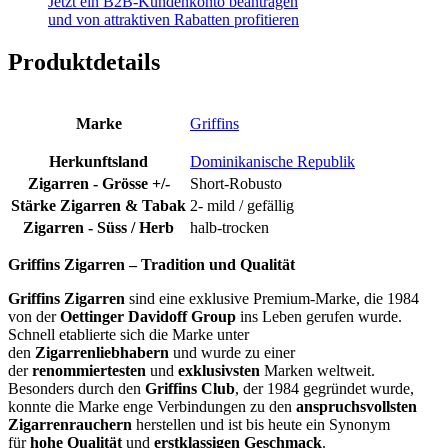
Jetzt ein B2B-Kundenkonto beantragen
und von attraktiven Rabatten profitieren
Produktdetails
Marke
Griffins
Herkunftsland
Dominikanische Republik
Zigarren - Grösse +/-
Short-Robusto
Stärke Zigarren & Tabak
2- mild / gefällig
Zigarren - Süss / Herb
halb-trocken
Griffins Zigarren – Tradition und Qualität
Griffins Zigarren
sind eine exklusive Premium-Marke, die 1984
von der
Oettinger Davidoff Group
ins Leben gerufen wurde.
Schnell etablierte sich die Marke unter
den
Zigarrenliebhabern
und wurde zu einer
der
renommiertesten
und
exklusivsten
Marken weltweit.
Besonders durch den
Griffins Club
, der 1984 gegründet wurde,
konnte die Marke enge Verbindungen zu den
anspruchsvollsten
Zigarrenrauchern
herstellen und ist bis heute ein Synonym
für
hohe Qualität
und
erstklassigen Geschmack
.