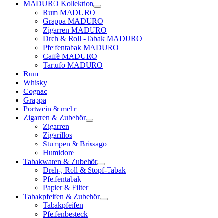
MADURO Kollektion
Rum MADURO
Grappa MADURO
Zigarren MADURO
Dreh & Roll -Tabak MADURO
Pfeifentabak MADURO
Caffè MADURO
Tartufo MADURO
Rum
Whisky
Cognac
Grappa
Portwein & mehr
Zigarren & Zubehör
Zigarren
Zigarillos
Stumpen & Brissago
Humidore
Tabakwaren & Zubehör
Dreh-, Roll & Stopf-Tabak
Pfeifentabak
Papier & Filter
Tabakpfeifen & Zubehör
Tabakpfeifen
Pfeifenbesteck