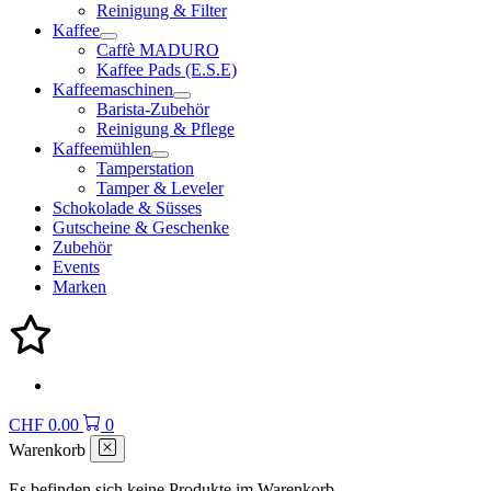
Reinigung & Filter
Kaffee
Caffè MADURO
Kaffee Pads (E.S.E)
Kaffeemaschinen
Barista-Zubehör
Reinigung & Pflege
Kaffeemühlen
Tamperstation
Tamper & Leveler
Schokolade & Süsses
Gutscheine & Geschenke
Zubehör
Events
Marken
CHF
0.00
0
Warenkorb
Es befinden sich keine Produkte im Warenkorb.