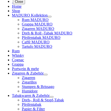
Close
Home
Shop
MADURO Kollektion
Rum MADURO
Grappa MADURO
Zigarren MADURO
Dreh & Roll -Tabak MADURO
Pfeifentabak MADURO
Caffè MADURO
Tartufo MADURO
Rum
Whisky
Cognac
Grappa
Portwein & mehr
Zigarren & Zubehör
Zigarren
Zigarillos
Stumpen & Brissago
Humidore
Tabakwaren & Zubehör
Dreh-, Roll & Stopf-Tabak
Pfeifentabak
Papier & Filter