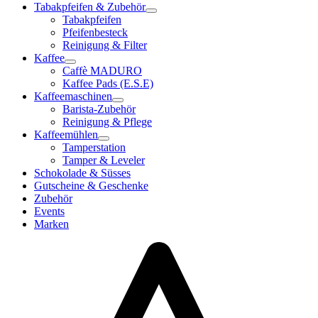
Tabakpfeifen & Zubehör
Tabakpfeifen
Pfeifenbesteck
Reinigung & Filter
Kaffee
Caffè MADURO
Kaffee Pads (E.S.E)
Kaffeemaschinen
Barista-Zubehör
Reinigung & Pflege
Kaffeemühlen
Tamperstation
Tamper & Leveler
Schokolade & Süsses
Gutscheine & Geschenke
Zubehör
Events
Marken