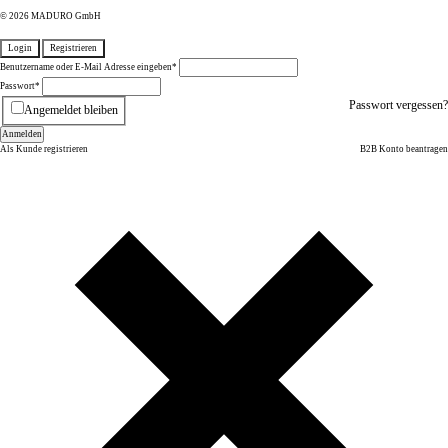
© 2026 MADURO GmbH
Login
Registrieren
Benutzername oder E-Mail Adresse eingeben
*
Passwort
*
Passwort vergessen?
Angemeldet bleiben
Anmelden
Als Kunde registrieren
B2B Konto beantragen