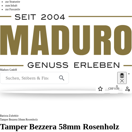
zur Stratseite
zum Inhalt
zur Fusszeile
Maduro GmbH
0
CHF
0.00
Barista-Zubehör
Tamper Bezzera 58mm Rosenholz
Tamper Bezzera 58mm Rosenholz