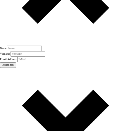
Name
Vorname
Email Address