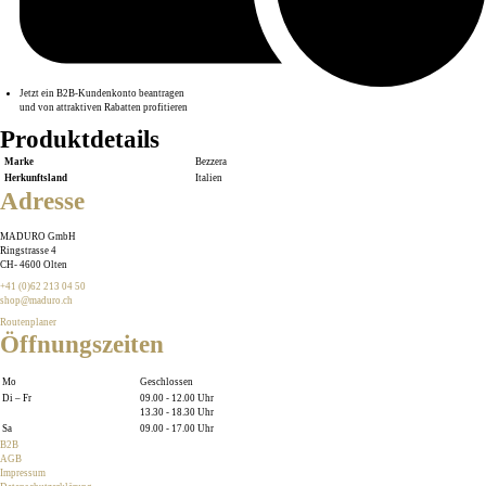
Jetzt ein B2B-Kundenkonto beantragen
und von attraktiven Rabatten profitieren
Produktdetails
Marke
Bezzera
Herkunftsland
Italien
Adresse
MADURO GmbH
Ringstrasse 4
CH
-
4600
Olten
+41 (0)62 213 04 50
shop@maduro.ch
Routenplaner
Öffnungszeiten
Mo
Geschlossen
Di – Fr
09.00 - 12.00 Uhr
13.30 - 18.30 Uhr
Sa
09.00 - 17.00 Uhr
B2B
AGB
Impressum