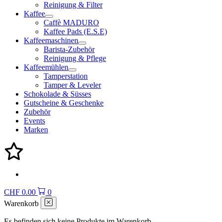
Reinigung & Filter
Kaffee
Caffè MADURO
Kaffee Pads (E.S.E)
Kaffeemaschinen
Barista-Zubehör
Reinigung & Pflege
Kaffeemühlen
Tamperstation
Tamper & Leveler
Schokolade & Süsses
Gutscheine & Geschenke
Zubehör
Events
Marken
CHF
0.00
0
Warenkorb
Es befinden sich keine Produkte im Warenkorb.