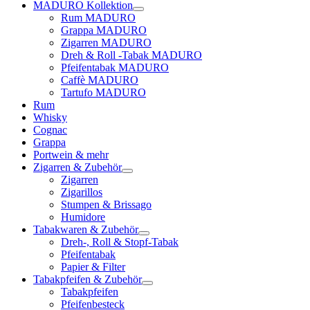
MADURO Kollektion
Rum MADURO
Grappa MADURO
Zigarren MADURO
Dreh & Roll -Tabak MADURO
Pfeifentabak MADURO
Caffè MADURO
Tartufo MADURO
Rum
Whisky
Cognac
Grappa
Portwein & mehr
Zigarren & Zubehör
Zigarren
Zigarillos
Stumpen & Brissago
Humidore
Tabakwaren & Zubehör
Dreh-, Roll & Stopf-Tabak
Pfeifentabak
Papier & Filter
Tabakpfeifen & Zubehör
Tabakpfeifen
Pfeifenbesteck