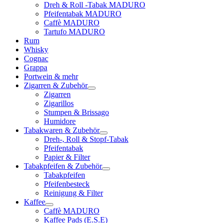
Dreh & Roll -Tabak MADURO
Pfeifentabak MADURO
Caffè MADURO
Tartufo MADURO
Rum
Whisky
Cognac
Grappa
Portwein & mehr
Zigarren & Zubehör
Zigarren
Zigarillos
Stumpen & Brissago
Humidore
Tabakwaren & Zubehör
Dreh-, Roll & Stopf-Tabak
Pfeifentabak
Papier & Filter
Tabakpfeifen & Zubehör
Tabakpfeifen
Pfeifenbesteck
Reinigung & Filter
Kaffee
Caffè MADURO
Kaffee Pads (E.S.E)