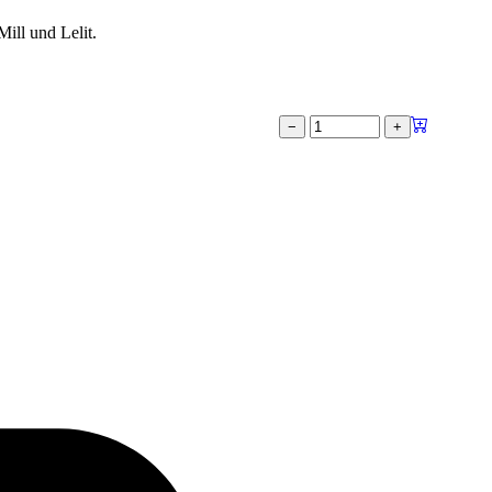
ill und Lelit.
−
+