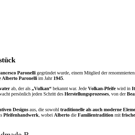
stück
ancesco Paronelli
gegründet wurde, einem Mitglied der renommierte
 Alberto Paronelli
im Jahr
1945
.
vater
ab, der als
„Vulkan“
bekannt war. Jede
Volkan-Pfeife
wird in
I
acht persönlich jeden Schritt des
Herstellungsprozesses
, von der
Bea
ativen Designs
aus, die sowohl
traditionelle als auch moderne Elem
as
Pfeifenhandwerk
, wobei
Alberto
die
Familientradition
mit
frisch
ndmade B-