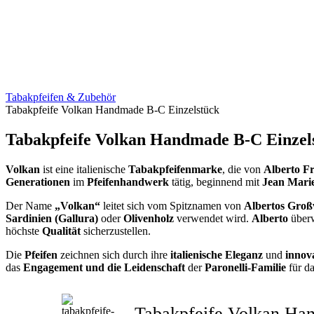
Tabakpfeifen & Zubehör
Tabakpfeife Volkan Handmade B-C Einzelstück
Tabakpfeife Volkan Handmade B-C Einzel
Volkan
ist eine italienische
Tabakpfeifenmarke
, die von
Alberto Fr
Generationen
im
Pfeifenhandwerk
tätig, beginnend mit
Jean Marie
Der Name
„Volkan“
leitet sich vom Spitznamen von
Albertos Groß
Sardinien (Gallura)
oder
Olivenholz
verwendet wird.
Alberto
überw
höchste
Qualität
sicherzustellen.
Die
Pfeifen
zeichnen sich durch ihre
italienische Eleganz
und
innov
das
Engagement und die Leidenschaft
der
Paronelli-Familie
für d
Tabakpfeife Volkan Ha