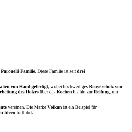
n
Paronelli-Familie
. Diese Familie ist seit
drei
talien von Hand gefertigt
, wobei hochwertiges
Bruyèreholz von
rbeitung des Holzes
über das
Kochen
bis hin zur
Reifung
, um
ente
vereinen. Die Marke
Volkan
ist ein Beispiel für
en Ideen
fortführt.