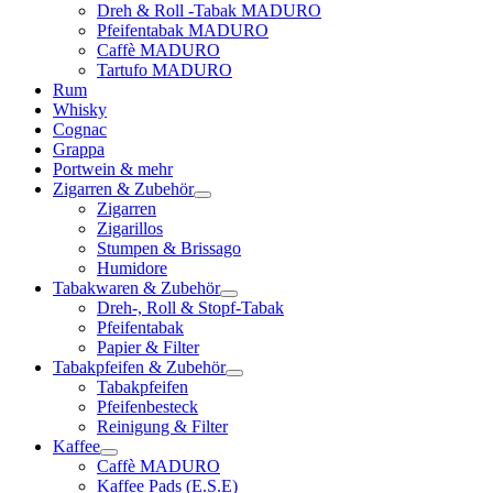
Dreh & Roll -Tabak MADURO
Pfeifentabak MADURO
Caffè MADURO
Tartufo MADURO
Rum
Whisky
Cognac
Grappa
Portwein & mehr
Zigarren & Zubehör
Zigarren
Zigarillos
Stumpen & Brissago
Humidore
Tabakwaren & Zubehör
Dreh-, Roll & Stopf-Tabak
Pfeifentabak
Papier & Filter
Tabakpfeifen & Zubehör
Tabakpfeifen
Pfeifenbesteck
Reinigung & Filter
Kaffee
Caffè MADURO
Kaffee Pads (E.S.E)