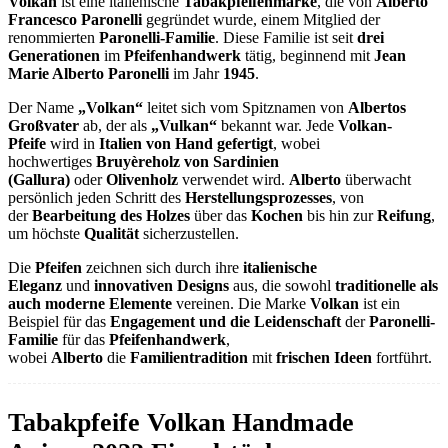
Volkan
ist eine italienische
Tabakpfeifenmarke
, die von
Alberto
Francesco Paronelli
gegründet wurde, einem Mitglied der
renommierten
Paronelli-Familie
. Diese Familie ist seit
drei
Generationen
im
Pfeifenhandwerk
tätig, beginnend mit
Jean
Marie Alberto Paronelli
im Jahr
1945
.
Der Name
„Volkan“
leitet sich vom Spitznamen von
Albertos
Großvater
ab, der als
„Vulkan“
bekannt war. Jede
Volkan-
Pfeife
wird in
Italien von Hand gefertigt
, wobei
hochwertiges
Bruyèreholz von Sardinien
(Gallura)
oder
Olivenholz
verwendet wird.
Alberto
überwacht
persönlich jeden Schritt des
Herstellungsprozesses
, von
der
Bearbeitung des Holzes
über das
Kochen
bis hin zur
Reifung
,
um höchste
Qualität
sicherzustellen.
Die
Pfeifen
zeichnen sich durch ihre
italienische
Eleganz
und
innovativen Designs
aus, die sowohl
traditionelle als
auch moderne Elemente
vereinen. Die Marke
Volkan
ist ein
Beispiel für das
Engagement und die Leidenschaft
der
Paronelli-
Familie
für das
Pfeifenhandwerk
,
wobei
Alberto
die
Familientradition
mit
frischen Ideen
fortführt.
Tabakpfeife Volkan Handmade