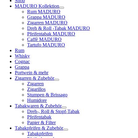
Shop
MADURO Kollektion
Rum MADURO
Grappa MADURO
Zigarren MADURO
Dreh & Roll -Tabak MADURO
Pfeifentabak MADURO
Caffè MADURO
Tartufo MADURO
Rum
Whisky
Cognac
Grappa
Portwein & mehr
Zigarren & Zubehör
Zigarren
Zigarillos
Stumpen & Brissago
Humidore
Tabakwaren & Zubehör
Dreh-, Roll & Stopf-Tabak
Pfeifentabak
Papier & Filter
Tabakpfeifen & Zubehör
Tabakpfeifen