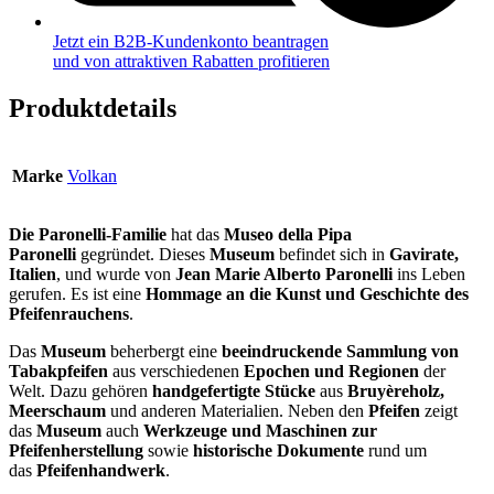
Jetzt ein B2B-Kundenkonto beantragen
und von attraktiven Rabatten profitieren
Produktdetails
Marke
Volkan
Die Paronelli-Familie
hat das
Museo della Pipa
Paronelli
gegründet. Dieses
Museum
befindet sich in
Gavirate,
Italien
, und wurde von
Jean Marie Alberto Paronelli
ins Leben
gerufen. Es ist eine
Hommage an die Kunst und Geschichte des
Pfeifenrauchens
.
Das
Museum
beherbergt eine
beeindruckende Sammlung von
Tabakpfeifen
aus verschiedenen
Epochen und Regionen
der
Welt. Dazu gehören
handgefertigte Stücke
aus
Bruyèreholz,
Meerschaum
und anderen Materialien. Neben den
Pfeifen
zeigt
das
Museum
auch
Werkzeuge und Maschinen zur
Pfeifenherstellung
sowie
historische Dokumente
rund um
das
Pfeifenhandwerk
.