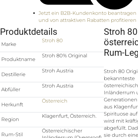
Jetzt ein B2B-Kundenkonto beantragen
und von attraktiven Rabatten profitieren
Produktdetails
Stroh 80
österrei
Stroh 80
Marke
Rum-Le
Stroh 80% Original
Produktname
Stroh Austria
Stroh 80 Origi
Destillerie
bekannteste
österreichisc
Stroh Austria
Abfüller
Inländerrum u
Generationen 
Österreich
Herkunft
aus Klagenfur
Spirituose au
Klagenfurt, Österreich.
Region
wird mit kräft
abgefüllt. Da
Österreichischer
Rum-Stil
sie durch ein
Inländerrum (Overproof),