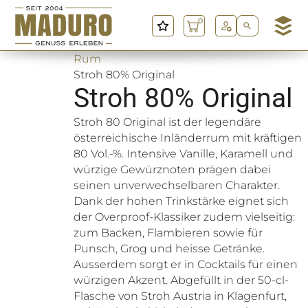
0
M
a
Rum
d
Stroh 80% Original
u
Stroh 80% Original
r
o
Stroh 80 Original ist der legendäre
G
österreichische Inländerrum mit kräftigen
m
80 Vol.-%. Intensive Vanille, Karamell und
b
würzige Gewürznoten prägen dabei
H
seinen unverwechselbaren Charakter.
Dank der hohen Trinkstärke eignet sich
der Overproof-Klassiker zudem vielseitig:
zum Backen, Flambieren sowie für
Punsch, Grog und heisse Getränke.
Ausserdem sorgt er in Cocktails für einen
würzigen Akzent. Abgefüllt in der 50-cl-
Flasche von Stroh Austria in Klagenfurt,