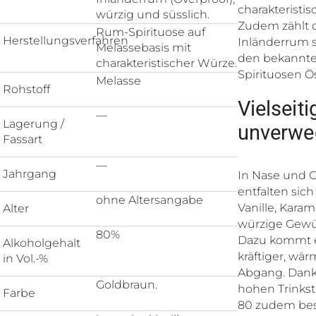
charakteristi
würzig und süsslich.
Zudem zählt 
Rum-Spirituose auf
Herstellungsverfahren
Inländerrum s
Melassebasis mit
den bekannt
charakteristischer Würze.
Spirituosen Ös
Melasse
Rohstoff
Vielseiti
—
Lagerung /
unverwe
Fassart
—
Jahrgang
In Nase und
entfalten sich
ohne Altersangabe
Vanille, Karam
Alter
würzige Gewü
80%
Dazu kommt e
Alkoholgehalt
kräftiger, wä
in Vol.-%
Abgang. Dank
Goldbraun.
hohen Trinkstä
Farbe
80 zudem be