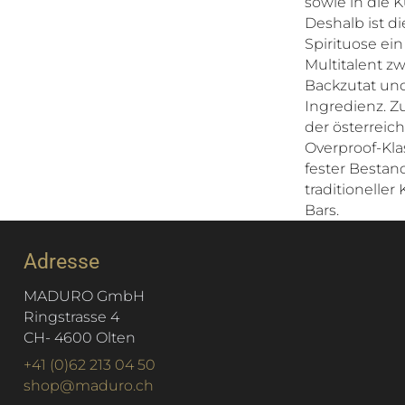
sowie in die 
Deshalb ist d
Spirituose ei
Multitalent z
Backzutat und
Ingredienz. Z
der österreic
Overproof-Kla
fester Bestand
traditionelle
Bars.
Adresse
MADURO GmbH
Ringstrasse 4
CH
-
4600
Olten
+41 (0)62 213 04 50
shop@maduro.ch