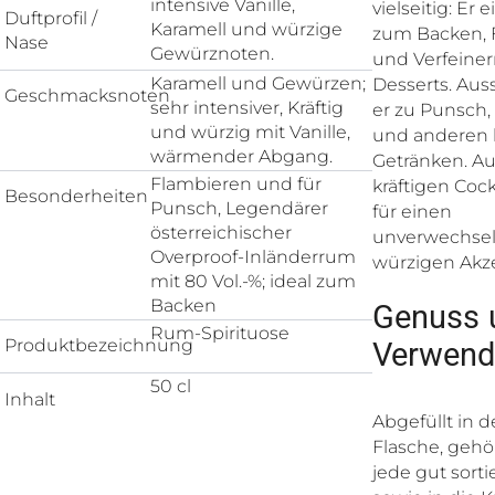
intensive Vanille,
vielseitig: Er 
Duftprofil /
Karamell und würzige
zum Backen, 
Nase
Gewürznoten.
und Verfeiner
Karamell und Gewürzen;
Desserts. Au
Geschmacksnoten
sehr intensiver, Kräftig
er zu Punsch,
und würzig mit Vanille,
und anderen 
wärmender Abgang.
Getränken. Au
Flambieren und für
kräftigen Cock
Besonderheiten
Punsch, Legendärer
für einen
österreichischer
unverwechsel
Overproof-Inländerrum
würzigen Akz
mit 80 Vol.-%; ideal zum
Backen
Genuss 
Rum-Spirituose
Produktbezeichnung
Verwen
50 cl
Inhalt
Abgefüllt in d
Flasche, gehör
jede gut sort