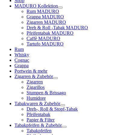
Shop
MADURO Kollektion
Rum MADURO
Grappa MADURO
Zigarren MADURO
Dreh & Roll -Tabak MADURO
Pfeifentabak MADURO
Caffè MADURO
Tartufo MADURO
Rum
Whisky
Cognac
Grappa
Portwein & mehr
Zigarren & Zubehör
Zigarren
Zigarillos
Stumpen & Brissago
Humidore
Tabakwaren & Zubehör
Dreh-, Roll & Stopf-Tabak
Pfeifentabak
Papier & Filter
Tabakpfeifen & Zubehör
Tabakpfeifen